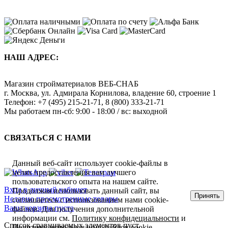
НАШ АДРЕС:
Магазин стройматериалов
ВЕБ-СНАБ
г. Москва
,
ул. Адмирала Корнилова, владение 60, строение 1
Телефон:
+7 (495) 215-21-71
,
8 (800) 333-21-71
Мы работаем
пн-сб: 9:00 - 18:00 / вс: выходной
СВЯЗАТЬСЯ С НАМИ
Данный веб-сайт использует cookie-файлы в
целях предоставления вам лучшего
пользовательского опыта на нашем сайте.
Вход в личный кабинет
Продолжая использовать данный сайт, вы
Принять
Недавно просмотренные товары
соглашаетесь с использованием нами cookie-
Ваша корзина пуста
файлов. Для получения дополнительной
информации см.
Политику конфидециальности
и
Список сравниваемых элементов пуст.
Политику использования файлов cookie
.