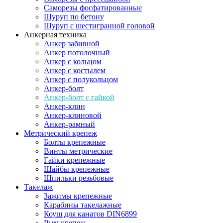
Саморезы фосфатированные
Шуруп по бетону
Шуруп с шестигранной головой
Анкерная техника
Анкер забивной
Анкер потолочный
Анкер с кольцом
Анкер с костылем
Анкер с полукольцом
Анкер-болт
Анкер-болт с гайкой
Анкер-клин
Анкер-клиновой
Анкер-рамный
Метрический крепеж
Болты крепежные
Винты метрические
Гайки крепежные
Шайбы крепежные
Шпильки резьбовые
Такелаж
Зажимы крепежные
Карабины такелажные
Коуш для канатов DIN6899
Рым крепеж