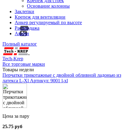
Крепеж для стоек
Основание колонны
Заклепки
Крепеж для вентиляции
Анкер регулируемый по высоте
Распродажа
Акции
Полный каталог
Tech-Krep
Все торговые марки
Товары недели
Перчатки трикотажные с двойной обливной ладонью из
латекса L-Xl
Артикул: 9001 l-xl
Цена за пару
25.75 руб