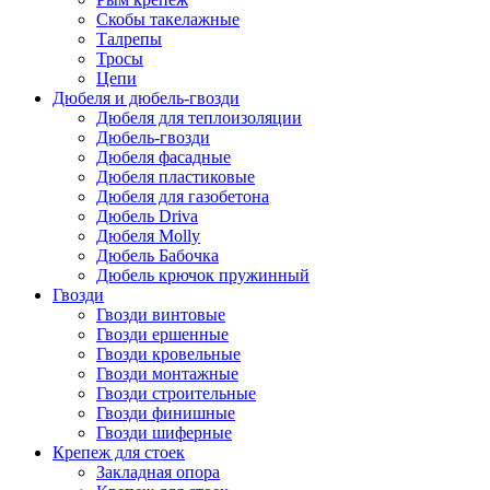
Скобы такелажные
Талрепы
Тросы
Цепи
Дюбеля и дюбель-гвозди
Дюбеля для теплоизоляции
Дюбель-гвозди
Дюбеля фасадные
Дюбеля пластиковые
Дюбеля для газобетона
Дюбель Driva
Дюбеля Molly
Дюбель Бабочка
Дюбель крючок пружинный
Гвозди
Гвозди винтовые
Гвозди ершенные
Гвозди кровельные
Гвозди монтажные
Гвозди строительные
Гвозди финишные
Гвозди шиферные
Крепеж для стоек
Закладная опора