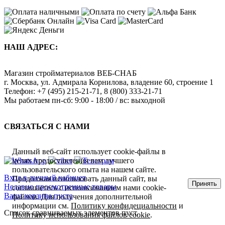
НАШ АДРЕС:
Магазин стройматериалов
ВЕБ-СНАБ
г. Москва
,
ул. Адмирала Корнилова, владение 60, строение 1
Телефон:
+7 (495) 215-21-71
,
8 (800) 333-21-71
Мы работаем
пн-сб: 9:00 - 18:00 / вс: выходной
СВЯЗАТЬСЯ С НАМИ
Данный веб-сайт использует cookie-файлы в
целях предоставления вам лучшего
пользовательского опыта на нашем сайте.
Вход в личный кабинет
Продолжая использовать данный сайт, вы
Принять
Недавно просмотренные товары
соглашаетесь с использованием нами cookie-
Ваша корзина пуста
файлов. Для получения дополнительной
информации см.
Политику конфидециальности
и
Список сравниваемых элементов пуст.
Политику использования файлов cookie
.