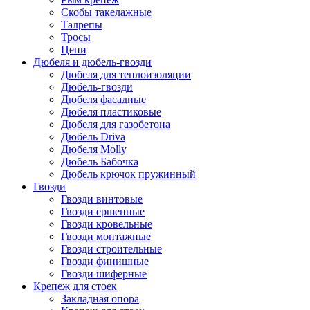
Скобы такелажные
Талрепы
Тросы
Цепи
Дюбеля и дюбель-гвозди
Дюбеля для теплоизоляции
Дюбель-гвозди
Дюбеля фасадные
Дюбеля пластиковые
Дюбеля для газобетона
Дюбель Driva
Дюбеля Molly
Дюбель Бабочка
Дюбель крючок пружинный
Гвозди
Гвозди винтовые
Гвозди ершенные
Гвозди кровельные
Гвозди монтажные
Гвозди строительные
Гвозди финишные
Гвозди шиферные
Крепеж для стоек
Закладная опора