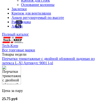
Крепеж для стоек
Основание колонны
Заклепки
Крепеж для вентиляции
Анкер регулируемый по высоте
Распродажа
Акции
Полный каталог
Tech-Krep
Все торговые марки
Товары недели
Перчатки трикотажные с двойной обливной ладонью из
латекса L-Xl
Артикул: 9001 l-xl
Цена за пару
25.75 руб