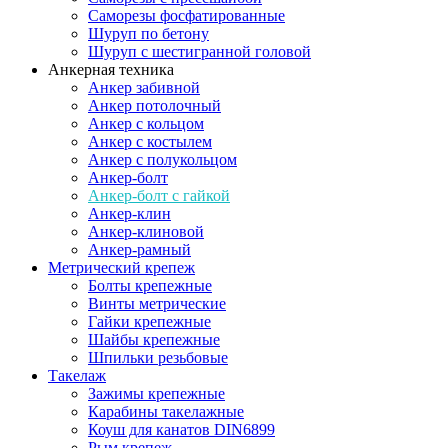
Саморезы фосфатированные
Шуруп по бетону
Шуруп с шестигранной головой
Анкерная техника
Анкер забивной
Анкер потолочный
Анкер с кольцом
Анкер с костылем
Анкер с полукольцом
Анкер-болт
Анкер-болт с гайкой
Анкер-клин
Анкер-клиновой
Анкер-рамный
Метрический крепеж
Болты крепежные
Винты метрические
Гайки крепежные
Шайбы крепежные
Шпильки резьбовые
Такелаж
Зажимы крепежные
Карабины такелажные
Коуш для канатов DIN6899
Рым крепеж