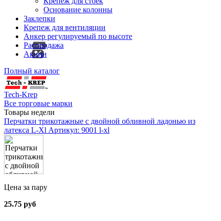
Крепеж для стоек
Основание колонны
Заклепки
Крепеж для вентиляции
Анкер регулируемый по высоте
Распродажа
Акции
Полный каталог
Tech-Krep
Все торговые марки
Товары недели
Перчатки трикотажные с двойной обливной ладонью из
латекса L-Xl
Артикул: 9001 l-xl
Цена за пару
25.75 руб