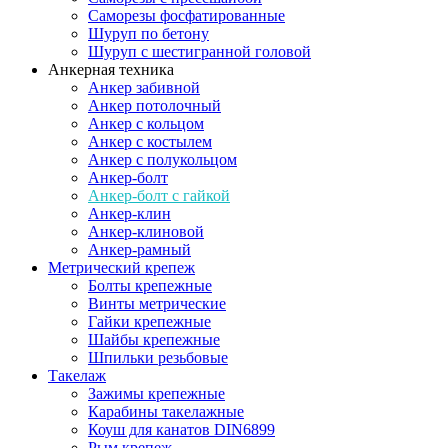
Саморезы фосфатированные
Шуруп по бетону
Шуруп с шестигранной головой
Анкерная техника
Анкер забивной
Анкер потолочный
Анкер с кольцом
Анкер с костылем
Анкер с полукольцом
Анкер-болт
Анкер-болт с гайкой
Анкер-клин
Анкер-клиновой
Анкер-рамный
Метрический крепеж
Болты крепежные
Винты метрические
Гайки крепежные
Шайбы крепежные
Шпильки резьбовые
Такелаж
Зажимы крепежные
Карабины такелажные
Коуш для канатов DIN6899
Рым крепеж