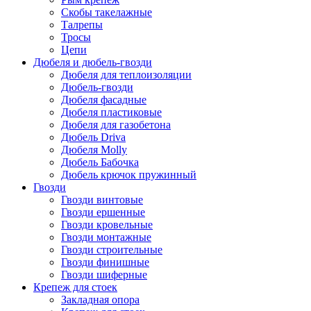
Скобы такелажные
Талрепы
Тросы
Цепи
Дюбеля и дюбель-гвозди
Дюбеля для теплоизоляции
Дюбель-гвозди
Дюбеля фасадные
Дюбеля пластиковые
Дюбеля для газобетона
Дюбель Driva
Дюбеля Molly
Дюбель Бабочка
Дюбель крючок пружинный
Гвозди
Гвозди винтовые
Гвозди ершенные
Гвозди кровельные
Гвозди монтажные
Гвозди строительные
Гвозди финишные
Гвозди шиферные
Крепеж для стоек
Закладная опора