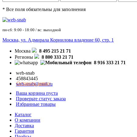
* Все поля обязательны для заполнения
пн-сб: 9:00 - 18:00 / вс: выходной
Москва, ул. Адмирала Корнилова владение 60, стр. 1
Москва
8 495 215 21 71
Регионы
8 800 333 21 71
8 916 333 21 71
web-snab
458843445
Оставить заявку
web-snab@mail.ru
Ваша корзина пуста
Проверьте статус заказа
Избранные товары
Каталог
О компании
Доставка
Гарантия
Прайсы