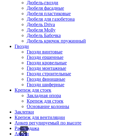
Дюбель-гвозди
Дюбеля фасадные
Дюбеля пластиковые
Дюбеля для газобетона
Дюбель Driva
Дюбеля Molly
Дюбель Бабочка
Дюбель крючок пружинный
Гвозди
Гвозди винтовые
Гвозди ершенные
Гвозди кровельные
Гвозди монтажные
Гвозди строительные
Гвозди финишные
Гвозди шиферные
Крепеж для стоек
Закладная опора
Крепеж для стоек
Основание колонны
Заклепки
Крепеж для вентиляции
Анкер регулируемый по высоте
Распродажа
Акции