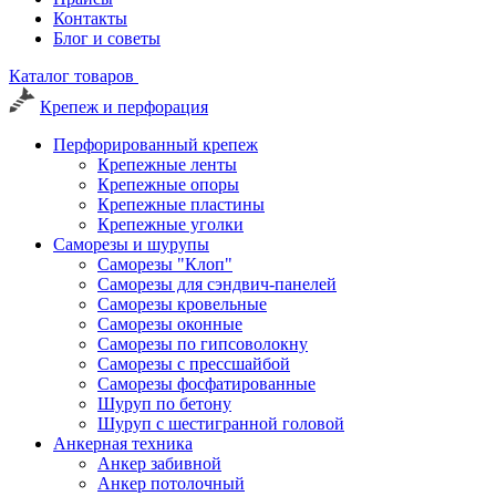
Контакты
Блог и советы
Каталог товаров
Крепеж и перфорация
Перфорированный крепеж
Крепежные ленты
Крепежные опоры
Крепежные пластины
Крепежные уголки
Саморезы и шурупы
Саморезы "Клоп"
Саморезы для сэндвич-панелей
Саморезы кровельные
Саморезы оконные
Саморезы по гипсоволокну
Саморезы с прессшайбой
Саморезы фосфатированные
Шуруп по бетону
Шуруп с шестигранной головой
Анкерная техника
Анкер забивной
Анкер потолочный