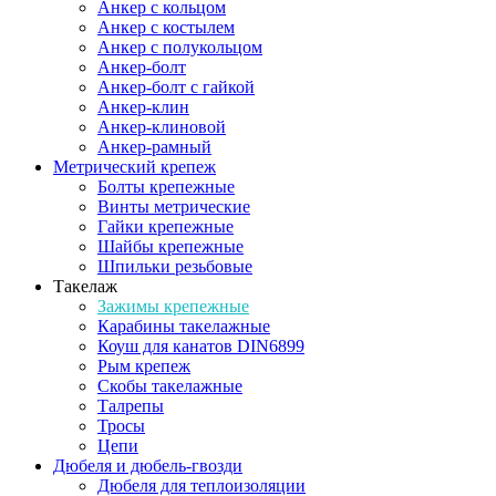
Анкер с кольцом
Анкер с костылем
Анкер с полукольцом
Анкер-болт
Анкер-болт с гайкой
Анкер-клин
Анкер-клиновой
Анкер-рамный
Метрический крепеж
Болты крепежные
Винты метрические
Гайки крепежные
Шайбы крепежные
Шпильки резьбовые
Такелаж
Зажимы крепежные
Карабины такелажные
Коуш для канатов DIN6899
Рым крепеж
Скобы такелажные
Талрепы
Тросы
Цепи
Дюбеля и дюбель-гвозди
Дюбеля для теплоизоляции