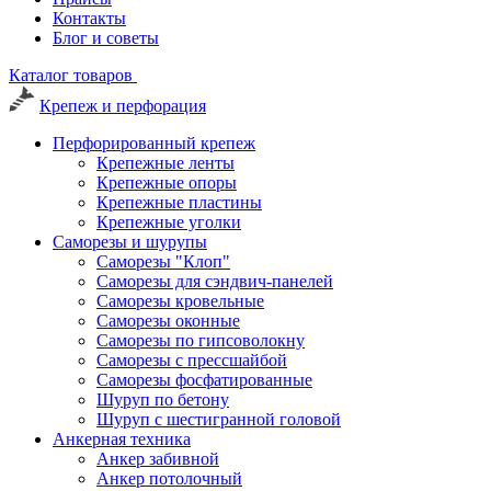
Контакты
Блог и советы
Каталог товаров
Крепеж и перфорация
Перфорированный крепеж
Крепежные ленты
Крепежные опоры
Крепежные пластины
Крепежные уголки
Саморезы и шурупы
Саморезы "Клоп"
Саморезы для сэндвич-панелей
Саморезы кровельные
Саморезы оконные
Саморезы по гипсоволокну
Саморезы с прессшайбой
Саморезы фосфатированные
Шуруп по бетону
Шуруп с шестигранной головой
Анкерная техника
Анкер забивной
Анкер потолочный