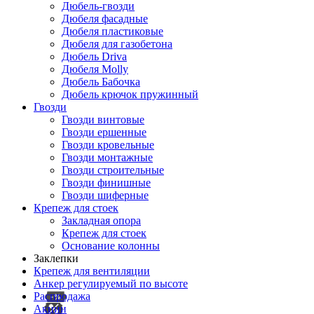
Дюбель-гвозди
Дюбеля фасадные
Дюбеля пластиковые
Дюбеля для газобетона
Дюбель Driva
Дюбеля Molly
Дюбель Бабочка
Дюбель крючок пружинный
Гвозди
Гвозди винтовые
Гвозди ершенные
Гвозди кровельные
Гвозди монтажные
Гвозди строительные
Гвозди финишные
Гвозди шиферные
Крепеж для стоек
Закладная опора
Крепеж для стоек
Основание колонны
Заклепки
Крепеж для вентиляции
Анкер регулируемый по высоте
Распродажа
Акции