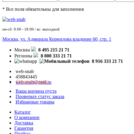
* Все поля обязательны для заполнения
пн-сб: 9:00 - 18:00 / вс: выходной
Москва, ул. Адмирала Корнилова владение 60, стр. 1
Москва
8 495 215 21 71
Регионы
8 800 333 21 71
8 916 333 21 71
web-snab
458843445
Оставить заявку
web-snab@mail.ru
Ваша корзина пуста
Проверьте статус заказа
Избранные товары
Каталог
О компании
Доставка
Гарантия
Прайсы