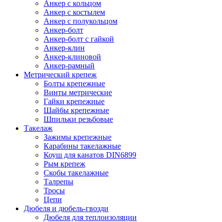
Анкер с кольцом
Анкер с костылем
Анкер с полукольцом
Анкер-болт
Анкер-болт с гайкой
Анкер-клин
Анкер-клиновой
Анкер-рамный
Метрический крепеж
Болты крепежные
Винты метрические
Гайки крепежные
Шайбы крепежные
Шпильки резьбовые
Такелаж
Зажимы крепежные
Карабины такелажные
Коуш для канатов DIN6899
Рым крепеж
Скобы такелажные
Талрепы
Тросы
Цепи
Дюбеля и дюбель-гвозди
Дюбеля для теплоизоляции