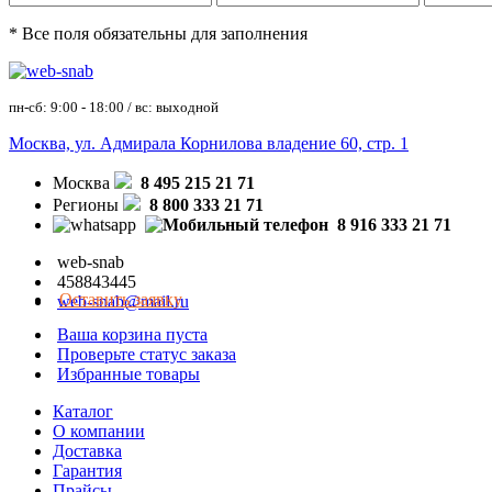
* Все поля обязательны для заполнения
пн-сб: 9:00 - 18:00 / вс: выходной
Москва, ул. Адмирала Корнилова владение 60, стр. 1
Москва
8 495 215 21 71
Регионы
8 800 333 21 71
8 916 333 21 71
web-snab
458843445
Оставить заявку
web-snab@mail.ru
Ваша корзина пуста
Проверьте статус заказа
Избранные товары
Каталог
О компании
Доставка
Гарантия
Прайсы