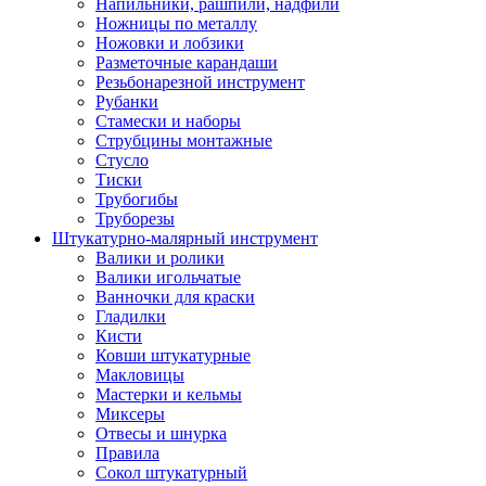
Напильники, рашпили, надфили
Ножницы по металлу
Ножовки и лобзики
Разметочные карандаши
Резьбонарезной инструмент
Рубанки
Стамески и наборы
Струбцины монтажные
Стусло
Тиски
Трубогибы
Труборезы
Штукатурно-малярный инструмент
Валики и ролики
Валики игольчатые
Ванночки для краски
Гладилки
Кисти
Ковши штукатурные
Макловицы
Мастерки и кельмы
Миксеры
Отвесы и шнурка
Правила
Сокол штукатурный