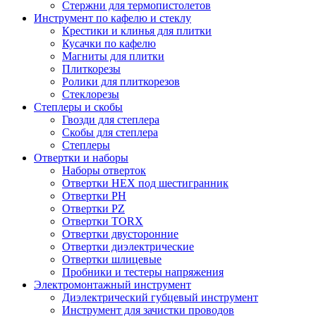
Стержни для термопистолетов
Инструмент по кафелю и стеклу
Крестики и клинья для плитки
Кусачки по кафелю
Магниты для плитки
Плиткорезы
Ролики для плиткорезов
Стеклорезы
Степлеры и скобы
Гвозди для степлера
Скобы для степлера
Степлеры
Отвертки и наборы
Наборы отверток
Отвертки HEX под шестигранник
Отвертки PH
Отвертки PZ
Отвертки TORX
Отвертки двусторонние
Отвертки диэлектрические
Отвертки шлицевые
Пробники и тестеры напряжения
Электромонтажный инструмент
Диэлектрический губцевый инструмент
Инструмент для зачистки проводов