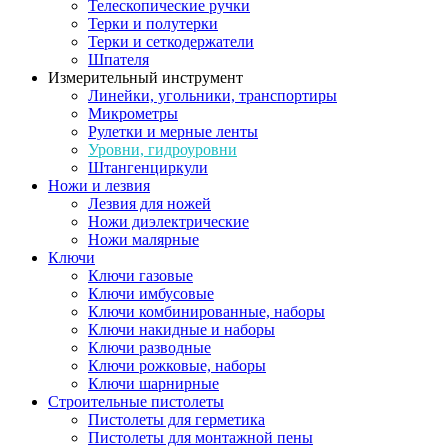
Телескопические ручки
Терки и полутерки
Терки и сеткодержатели
Шпателя
Измерительный инструмент
Линейки, угольники, транспортиры
Микрометры
Рулетки и мерные ленты
Уровни, гидроуровни
Штангенциркули
Ножи и лезвия
Лезвия для ножей
Ножи диэлектрические
Ножи малярные
Ключи
Ключи газовые
Ключи имбусовые
Ключи комбинированные, наборы
Ключи накидные и наборы
Ключи разводные
Ключи рожковые, наборы
Ключи шарнирные
Строительные пистолеты
Пистолеты для герметика
Пистолеты для монтажной пены