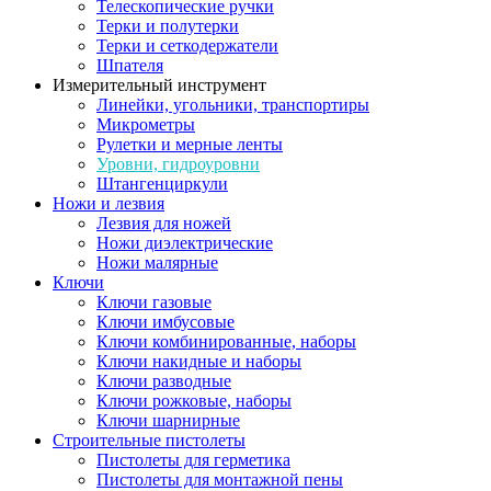
Телескопические ручки
Терки и полутерки
Терки и сеткодержатели
Шпателя
Измерительный инструмент
Линейки, угольники, транспортиры
Микрометры
Рулетки и мерные ленты
Уровни, гидроуровни
Штангенциркули
Ножи и лезвия
Лезвия для ножей
Ножи диэлектрические
Ножи малярные
Ключи
Ключи газовые
Ключи имбусовые
Ключи комбинированные, наборы
Ключи накидные и наборы
Ключи разводные
Ключи рожковые, наборы
Ключи шарнирные
Строительные пистолеты
Пистолеты для герметика
Пистолеты для монтажной пены