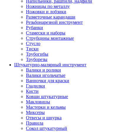
Напильники, рашпили, надфили
Ножницы по металлу
Ножовки и лобзики
Разметочные карандаши
Резьбонарезной инструмент
Рубанки
Стамески и наборы
Струбцины монтажные
Стусло
Тиски
Трубогибы
Труборезы
Штукатурно-малярный инструмент
Валики и ролики
Валики игольчатые
Ванночки для краски
Гладилки
Кисти
Ковши штукатурные
Макловицы
Мастерки и кельмы
Миксеры
Отвесы и шнурка
Правила
Сокол штукатурный