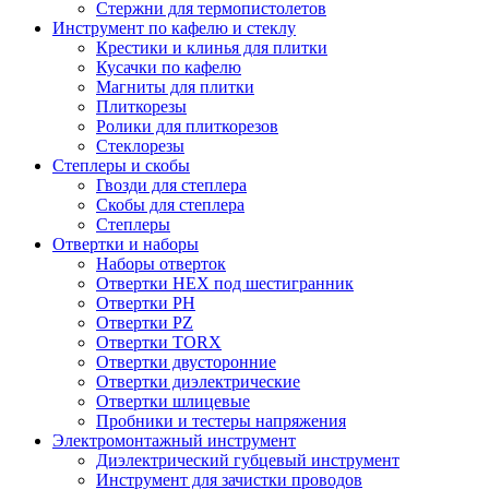
Стержни для термопистолетов
Инструмент по кафелю и стеклу
Крестики и клинья для плитки
Кусачки по кафелю
Магниты для плитки
Плиткорезы
Ролики для плиткорезов
Стеклорезы
Степлеры и скобы
Гвозди для степлера
Скобы для степлера
Степлеры
Отвертки и наборы
Наборы отверток
Отвертки HEX под шестигранник
Отвертки PH
Отвертки PZ
Отвертки TORX
Отвертки двусторонние
Отвертки диэлектрические
Отвертки шлицевые
Пробники и тестеры напряжения
Электромонтажный инструмент
Диэлектрический губцевый инструмент
Инструмент для зачистки проводов