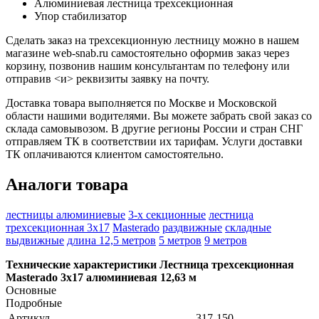
Алюминиевая лестница трехсекционная
Упор стабилизатор
Сделать заказ на трехсекционную лестницу можно в нашем
магазине web-snab.ru самостоятельно оформив заказ через
корзину, позвонив нашим консультантам по телефону или
отправив <и> реквизиты заявку на почту.
Доставка товара выполняется по Москве и Московской
области нашими водителями. Вы можете забрать свой заказ со
склада самовывозом. В другие регионы России и стран СНГ
отправляем ТК в соответствии их тарифам. Услуги доставки
ТК оплачиваются клиентом самостоятельно.
Аналоги товара
лестницы алюминиевые
3-х секционные
лестница
трехсекционная 3х17
Masterado
раздвижные
складные
выдвижные
длина 12,5 метров
5 метров
9 метров
Технические характеристики Лестница трехсекционная
Masterado 3х17 алюминиевая 12,63 м
Основные
Подробные
Артикул
317-150