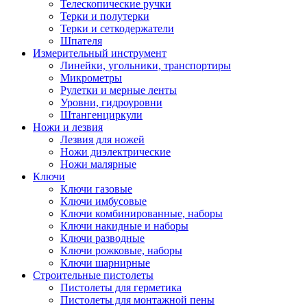
Телескопические ручки
Терки и полутерки
Терки и сеткодержатели
Шпателя
Измерительный инструмент
Линейки, угольники, транспортиры
Микрометры
Рулетки и мерные ленты
Уровни, гидроуровни
Штангенциркули
Ножи и лезвия
Лезвия для ножей
Ножи диэлектрические
Ножи малярные
Ключи
Ключи газовые
Ключи имбусовые
Ключи комбинированные, наборы
Ключи накидные и наборы
Ключи разводные
Ключи рожковые, наборы
Ключи шарнирные
Строительные пистолеты
Пистолеты для герметика
Пистолеты для монтажной пены