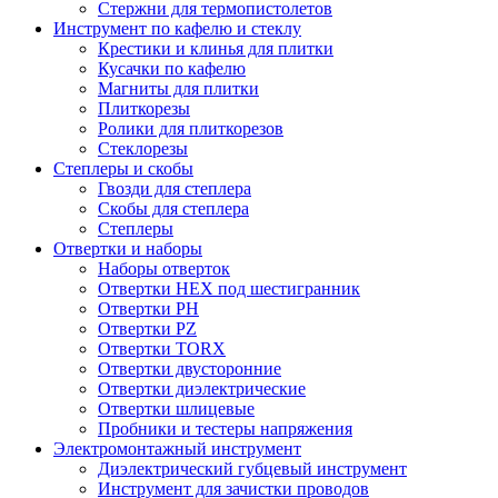
Стержни для термопистолетов
Инструмент по кафелю и стеклу
Крестики и клинья для плитки
Кусачки по кафелю
Магниты для плитки
Плиткорезы
Ролики для плиткорезов
Стеклорезы
Степлеры и скобы
Гвозди для степлера
Скобы для степлера
Степлеры
Отвертки и наборы
Наборы отверток
Отвертки HEX под шестигранник
Отвертки PH
Отвертки PZ
Отвертки TORX
Отвертки двусторонние
Отвертки диэлектрические
Отвертки шлицевые
Пробники и тестеры напряжения
Электромонтажный инструмент
Диэлектрический губцевый инструмент
Инструмент для зачистки проводов