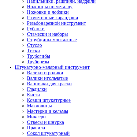
Напильники, рашпили, надфили
Ножницы по металлу
Ножовки и лобзики
Разметочные карандаши
Резьбонарезной инструмент
Рубанки
Стамески и наборы
Струбцины монтажные
Стусло
Тиски
Трубогибы
Труборезы
Штукатурно-малярный инструмент
Валики и ролики
Валики игольчатые
Ванночки для краски
Гладилки
Кисти
Ковши штукатурные
Макловицы
Мастерки и кельмы
Миксеры
Отвесы и шнурка
Правила
Сокол штукатурный