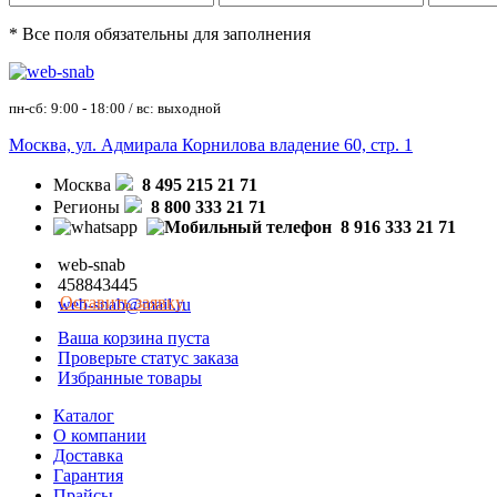
* Все поля обязательны для заполнения
пн-сб: 9:00 - 18:00 / вс: выходной
Москва, ул. Адмирала Корнилова владение 60, стр. 1
Москва
8 495 215 21 71
Регионы
8 800 333 21 71
8 916 333 21 71
web-snab
458843445
Оставить заявку
web-snab@mail.ru
Ваша корзина пуста
Проверьте статус заказа
Избранные товары
Каталог
О компании
Доставка
Гарантия
Прайсы