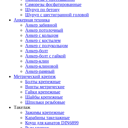
Саморезы фосфатированные
Шуруп по бетону
Шуруп с шестигранной головой
Анкерная техника
Анкер забивной
Анкер потолочный
Анкер с кольцом
Анкер с костылем
Анкер с полукольцом
Анкер-болт
Анкер-болт с гайкой
Анкер-клин
Анкер-клиновой
Анкер-рамный
Метрический крепеж
Болты крепежные
Винты метрические
Гайки крепежные
Шайбы крепежные
Шпильки резьбовые
Такелаж
Зажимы крепежные
Карабины такелажные
Коуш для канатов DIN6899
Рым крепеж