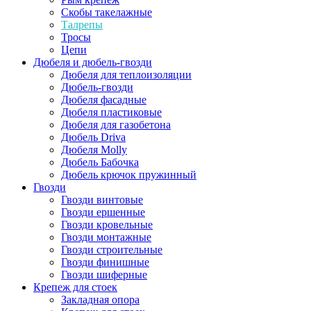
Скобы такелажные
Талрепы
Тросы
Цепи
Дюбеля и дюбель-гвозди
Дюбеля для теплоизоляции
Дюбель-гвозди
Дюбеля фасадные
Дюбеля пластиковые
Дюбеля для газобетона
Дюбель Driva
Дюбеля Molly
Дюбель Бабочка
Дюбель крючок пружинный
Гвозди
Гвозди винтовые
Гвозди ершенные
Гвозди кровельные
Гвозди монтажные
Гвозди строительные
Гвозди финишные
Гвозди шиферные
Крепеж для стоек
Закладная опора