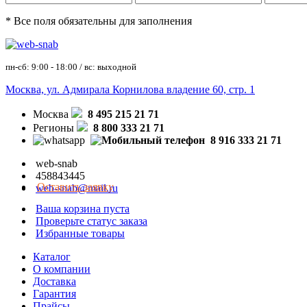
* Все поля обязательны для заполнения
пн-сб: 9:00 - 18:00 / вс: выходной
Москва, ул. Адмирала Корнилова владение 60, стр. 1
Москва
8 495 215 21 71
Регионы
8 800 333 21 71
8 916 333 21 71
web-snab
458843445
Оставить заявку
web-snab@mail.ru
Ваша корзина пуста
Проверьте статус заказа
Избранные товары
Каталог
О компании
Доставка
Гарантия
Прайсы