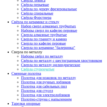
Сверла Левиса
Свёрла перьевые
Свёрла по дереву фрезеровальные
Свёрла спиральные
Свёрла Форстнера
Свёрла по керамике и стеклу
Набор сверл алмазных трубчатых
Наборы сверл по кафелю перовые
Сверла алмазные трубчатые
Сверла по граниту и камню
Сверла по кафелю перовые
Сверла по керамике "балеринка"
Сверла по металлу
Наборы свёрл по металлу
Свёрла по металлу с шестигранным хвостовиком
Сверла по металлу цилиндрические
Свёрла ступенчатые
Сменные полотна
Полотна для ножовок по металлу
Полотна для ручных лобзиков
Полотна для сабельных пил
Полотна для стусел
Полотна для электролобзиков
Полотно-струна с напылением
Тарелки опорные