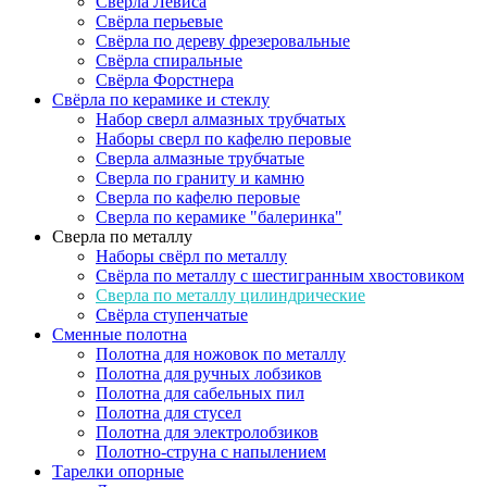
Сверла Левиса
Свёрла перьевые
Свёрла по дереву фрезеровальные
Свёрла спиральные
Свёрла Форстнера
Свёрла по керамике и стеклу
Набор сверл алмазных трубчатых
Наборы сверл по кафелю перовые
Сверла алмазные трубчатые
Сверла по граниту и камню
Сверла по кафелю перовые
Сверла по керамике "балеринка"
Сверла по металлу
Наборы свёрл по металлу
Свёрла по металлу с шестигранным хвостовиком
Сверла по металлу цилиндрические
Свёрла ступенчатые
Сменные полотна
Полотна для ножовок по металлу
Полотна для ручных лобзиков
Полотна для сабельных пил
Полотна для стусел
Полотна для электролобзиков
Полотно-струна с напылением
Тарелки опорные