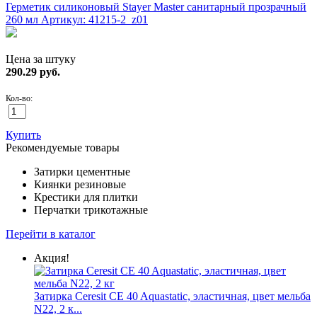
Герметик силиконовый Stayer Master санитарный прозрачный
260 мл
Артикул: 41215-2_z01
Цена за штуку
290.29
руб.
Кол-во:
Купить
Рекомендуемые товары
Затирки цементные
Киянки резиновые
Крестики для плитки
Перчатки трикотажные
Перейти в каталог
Акция!
Затирка Ceresit CE 40 Aquastatic, эластичная, цвет мельба
N22, 2 к...