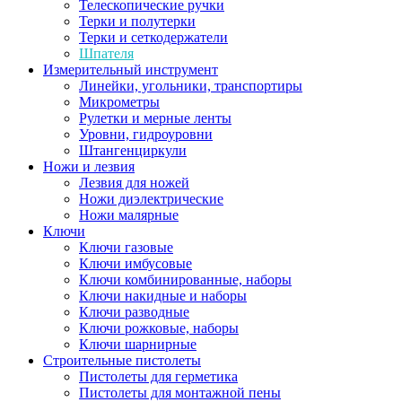
Телескопические ручки
Терки и полутерки
Терки и сеткодержатели
Шпателя
Измерительный инструмент
Линейки, угольники, транспортиры
Микрометры
Рулетки и мерные ленты
Уровни, гидроуровни
Штангенциркули
Ножи и лезвия
Лезвия для ножей
Ножи диэлектрические
Ножи малярные
Ключи
Ключи газовые
Ключи имбусовые
Ключи комбинированные, наборы
Ключи накидные и наборы
Ключи разводные
Ключи рожковые, наборы
Ключи шарнирные
Строительные пистолеты
Пистолеты для герметика
Пистолеты для монтажной пены