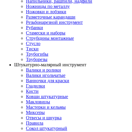
Напильники, рашпили, надфили
Ножницы по металлу
Ножовки и лобзики
Разметочные карандаши
Резьбонарезной инструмент
Рубанки
Стамески и наборы
Струбцины монтажные
Стусло
Тиски
Трубогибы
Труборезы
Штукатурно-малярный инструмент
Валики и ролики
Валики игольчатые
Ванночки для краски
Гладилки
Кисти
Ковши штукатурные
Макловицы
Мастерки и кельмы
Миксеры
Отвесы и шнурка
Правила
Сокол штукатурный