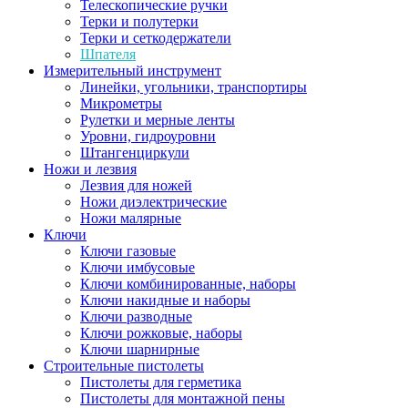
Телескопические ручки
Терки и полутерки
Терки и сеткодержатели
Шпателя
Измерительный инструмент
Линейки, угольники, транспортиры
Микрометры
Рулетки и мерные ленты
Уровни, гидроуровни
Штангенциркули
Ножи и лезвия
Лезвия для ножей
Ножи диэлектрические
Ножи малярные
Ключи
Ключи газовые
Ключи имбусовые
Ключи комбинированные, наборы
Ключи накидные и наборы
Ключи разводные
Ключи рожковые, наборы
Ключи шарнирные
Строительные пистолеты
Пистолеты для герметика
Пистолеты для монтажной пены