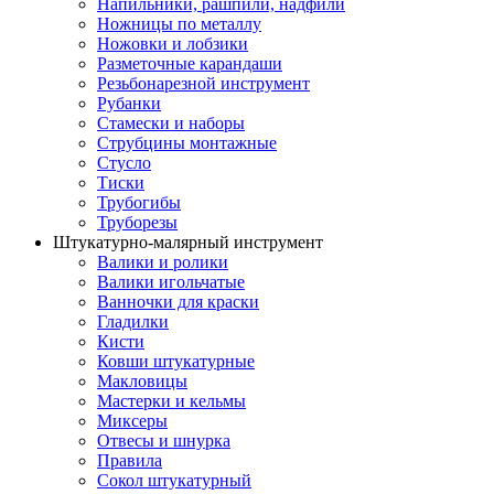
Напильники, рашпили, надфили
Ножницы по металлу
Ножовки и лобзики
Разметочные карандаши
Резьбонарезной инструмент
Рубанки
Стамески и наборы
Струбцины монтажные
Стусло
Тиски
Трубогибы
Труборезы
Штукатурно-малярный инструмент
Валики и ролики
Валики игольчатые
Ванночки для краски
Гладилки
Кисти
Ковши штукатурные
Макловицы
Мастерки и кельмы
Миксеры
Отвесы и шнурка
Правила
Сокол штукатурный