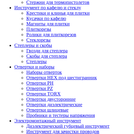
Стержни для термопистолетов
Инструмент по кафелю и стеклу
Крестики и клинья для плитки
Кусачки по кафелю
Магниты для плитки
Плиткорезы
Ролики для плиткорезов
Стеклорезы
Степлеры и скобы
Гвозди для степлера
Скобы для степлера
Степлеры
Отвертки и наборы
Наборы отверток
Отвертки HEX под шестигранник
Отвертки PH
Отвертки PZ
Отвертки TORX
Отвертки двусторонние
Отвертки диэлектрические
Отвертки шлицевые
Пробники и тестеры напряжения
Электромонтажный инструмент
Диэлектрический губцевый инструмент
Инструмент для зачистки проводов