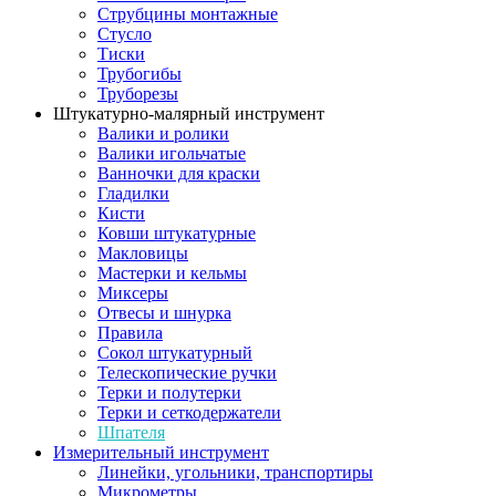
Струбцины монтажные
Стусло
Тиски
Трубогибы
Труборезы
Штукатурно-малярный инструмент
Валики и ролики
Валики игольчатые
Ванночки для краски
Гладилки
Кисти
Ковши штукатурные
Макловицы
Мастерки и кельмы
Миксеры
Отвесы и шнурка
Правила
Сокол штукатурный
Телескопические ручки
Терки и полутерки
Терки и сеткодержатели
Шпателя
Измерительный инструмент
Линейки, угольники, транспортиры
Микрометры