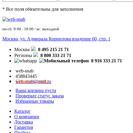
* Все поля обязательны для заполнения
пн-сб: 9:00 - 18:00 / вс: выходной
Москва, ул. Адмирала Корнилова владение 60, стр. 1
Москва
8 495 215 21 71
Регионы
8 800 333 21 71
8 916 333 21 71
web-snab
458843445
Оставить заявку
web-snab@mail.ru
Ваша корзина пуста
Проверьте статус заказа
Избранные товары
Каталог
О компании
Доставка
Гарантия
Прайсы