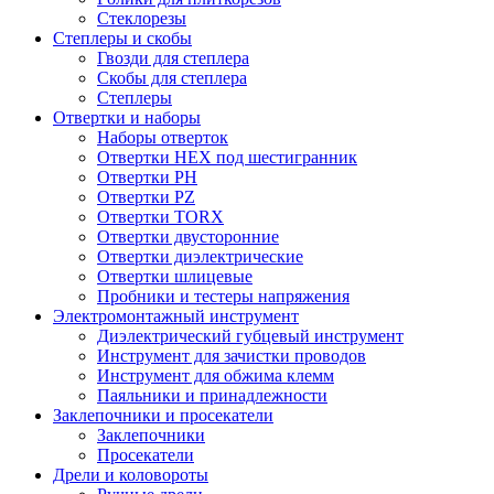
Стеклорезы
Степлеры и скобы
Гвозди для степлера
Скобы для степлера
Степлеры
Отвертки и наборы
Наборы отверток
Отвертки HEX под шестигранник
Отвертки PH
Отвертки PZ
Отвертки TORX
Отвертки двусторонние
Отвертки диэлектрические
Отвертки шлицевые
Пробники и тестеры напряжения
Электромонтажный инструмент
Диэлектрический губцевый инструмент
Инструмент для зачистки проводов
Инструмент для обжима клемм
Паяльники и принадлежности
Заклепочники и просекатели
Заклепочники
Просекатели
Дрели и коловороты