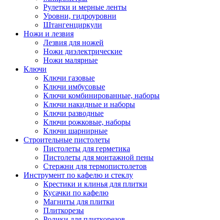
Рулетки и мерные ленты
Уровни, гидроуровни
Штангенциркули
Ножи и лезвия
Лезвия для ножей
Ножи диэлектрические
Ножи малярные
Ключи
Ключи газовые
Ключи имбусовые
Ключи комбинированные, наборы
Ключи накидные и наборы
Ключи разводные
Ключи рожковые, наборы
Ключи шарнирные
Строительные пистолеты
Пистолеты для герметика
Пистолеты для монтажной пены
Стержни для термопистолетов
Инструмент по кафелю и стеклу
Крестики и клинья для плитки
Кусачки по кафелю
Магниты для плитки
Плиткорезы
Ролики для плиткорезов