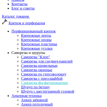
Контакты
Блог и советы
Каталог товаров
Крепеж и перфорация
Перфорированный крепеж
Крепежные ленты
Крепежные опоры
Крепежные пластины
Крепежные уголки
Саморезы и шурупы
Саморезы "Клоп"
Саморезы для сэндвич-панелей
Саморезы кровельные
Саморезы оконные
Саморезы по гипсоволокну
Саморезы с прессшайбой
Саморезы фосфатированные
Шуруп по бетону
Шуруп с шестигранной головой
Анкерная техника
Анкер забивной
Анкер потолочный