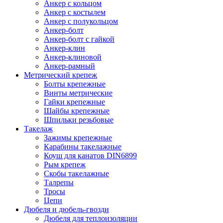
Анкер с кольцом
Анкер с костылем
Анкер с полукольцом
Анкер-болт
Анкер-болт с гайкой
Анкер-клин
Анкер-клиновой
Анкер-рамный
Метрический крепеж
Болты крепежные
Винты метрические
Гайки крепежные
Шайбы крепежные
Шпильки резьбовые
Такелаж
Зажимы крепежные
Карабины такелажные
Коуш для канатов DIN6899
Рым крепеж
Скобы такелажные
Талрепы
Тросы
Цепи
Дюбеля и дюбель-гвозди
Дюбеля для теплоизоляции