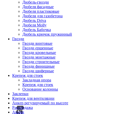
Дюбель-гвозди
Дюбеля фасадные
Дюбеля пластиковые
Дюбеля для газобетона
Дюбель Driva
Дюбеля Molly
Дюбель Бабочка
Дюбель крючок пружинный
Гвозди
Гвозди винтовые
Гвозди ершенные
Гвозди кровельные
Гвозди монтажные
Гвозди строительные
Гвозди финишные
Гвозди шиферные
Крепеж для стоек
Закладная опора
Крепеж для стоек
Основание колонны
Заклепки
Крепеж для вентиляции
Анкер регулируемый по высоте
Распродажа
Акции