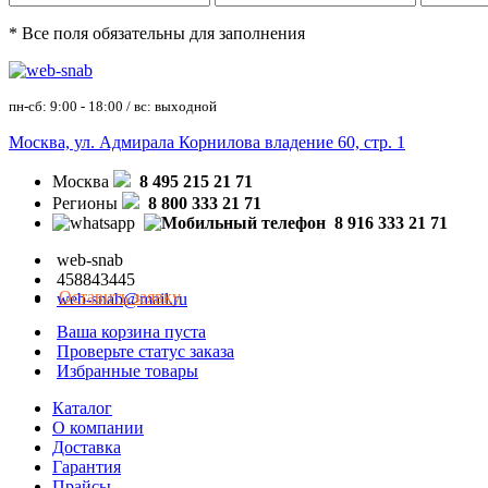
* Все поля обязательны для заполнения
пн-сб: 9:00 - 18:00 / вс: выходной
Москва, ул. Адмирала Корнилова владение 60, стр. 1
Москва
8 495 215 21 71
Регионы
8 800 333 21 71
8 916 333 21 71
web-snab
458843445
Оставить заявку
web-snab@mail.ru
Ваша корзина пуста
Проверьте статус заказа
Избранные товары
Каталог
О компании
Доставка
Гарантия
Прайсы