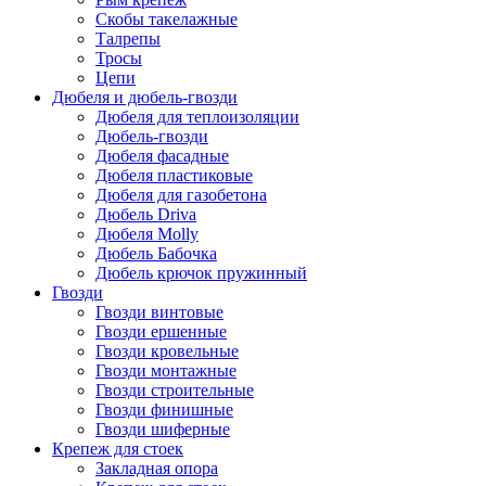
Скобы такелажные
Талрепы
Тросы
Цепи
Дюбеля и дюбель-гвозди
Дюбеля для теплоизоляции
Дюбель-гвозди
Дюбеля фасадные
Дюбеля пластиковые
Дюбеля для газобетона
Дюбель Driva
Дюбеля Molly
Дюбель Бабочка
Дюбель крючок пружинный
Гвозди
Гвозди винтовые
Гвозди ершенные
Гвозди кровельные
Гвозди монтажные
Гвозди строительные
Гвозди финишные
Гвозди шиферные
Крепеж для стоек
Закладная опора