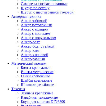
Саморезы фосфатированные
Шуруп по бетону
Шуруп с шестигранной головой
Анкерная техника
Анкер забивной
Анкер потолочный
Анкер с кольцом
Анкер с костылем
Анкер с полукольцом
Анкер-болт
Анкер-болт с гайкой
Анкер-клин
Анкер-клиновой
Анкер-рамный
Метрический крепеж
Болты крепежные
Винты метрические
Гайки крепежные
Шайбы крепежные
Шпильки резьбовые
Такелаж
Зажимы крепежные
Карабины такелажные
Коуш для канатов DIN6899
Рым крепеж