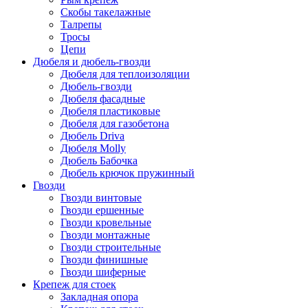
Скобы такелажные
Талрепы
Тросы
Цепи
Дюбеля и дюбель-гвозди
Дюбеля для теплоизоляции
Дюбель-гвозди
Дюбеля фасадные
Дюбеля пластиковые
Дюбеля для газобетона
Дюбель Driva
Дюбеля Molly
Дюбель Бабочка
Дюбель крючок пружинный
Гвозди
Гвозди винтовые
Гвозди ершенные
Гвозди кровельные
Гвозди монтажные
Гвозди строительные
Гвозди финишные
Гвозди шиферные
Крепеж для стоек
Закладная опора