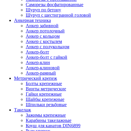
Саморезы фосфатированные
Шуруп по бетону
Шуруп с шестигранной головой
Анкерная техника
Анкер забивной
Анкер потолочный
Анкер с кольцом
Анкер с костылем
Анкер с полукольцом
Анкер-болт
Анкер-болт с гайкой
Анкер-клин
Анкер-клиновой
Анкер-рамный
Метрический крепеж
Болты крепежные
Винты метрические
Гайки крепежные
Шайбы крепежные
Шпильки резьбовые
Такелаж
Зажимы крепежные
Карабины такелажные
Коуш для канатов DIN6899
Рым крепеж