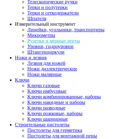
Телескопические ручки
Терки и полутерки
Терки и сеткодержатели
Шпателя
Измерительный инструмент
Линейки, угольники, транспортиры
Микрометры
Рулетки и мерные ленты
Уровни, гидроуровни
Штангенциркули
Ножи и лезвия
Лезвия для ножей
Ножи диэлектрические
Ножи малярные
Ключи
Ключи газовые
Ключи имбусовые
Ключи комбинированные, наборы
Ключи накидные и наборы
Ключи разводные
Ключи рожковые, наборы
Ключи шарнирные
Строительные пистолеты
Пистолеты для герметика
Пистолеты для монтажной пены