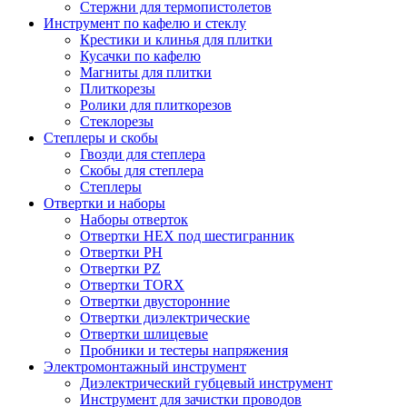
Стержни для термопистолетов
Инструмент по кафелю и стеклу
Крестики и клинья для плитки
Кусачки по кафелю
Магниты для плитки
Плиткорезы
Ролики для плиткорезов
Стеклорезы
Степлеры и скобы
Гвозди для степлера
Скобы для степлера
Степлеры
Отвертки и наборы
Наборы отверток
Отвертки HEX под шестигранник
Отвертки PH
Отвертки PZ
Отвертки TORX
Отвертки двусторонние
Отвертки диэлектрические
Отвертки шлицевые
Пробники и тестеры напряжения
Электромонтажный инструмент
Диэлектрический губцевый инструмент
Инструмент для зачистки проводов