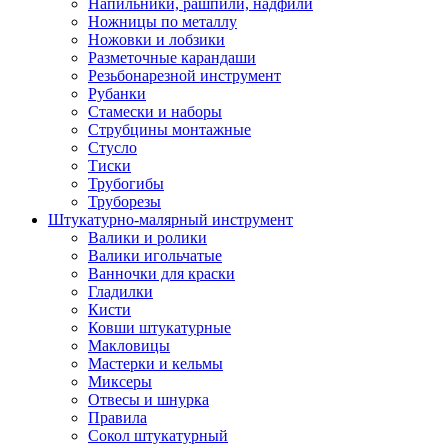
Напильники, рашпили, надфили
Ножницы по металлу
Ножовки и лобзики
Разметочные карандаши
Резьбонарезной инструмент
Рубанки
Стамески и наборы
Струбцины монтажные
Стусло
Тиски
Трубогибы
Труборезы
Штукатурно-малярный инструмент
Валики и ролики
Валики игольчатые
Ванночки для краски
Гладилки
Кисти
Ковши штукатурные
Макловицы
Мастерки и кельмы
Миксеры
Отвесы и шнурка
Правила
Сокол штукатурный