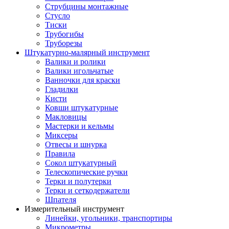
Струбцины монтажные
Стусло
Тиски
Трубогибы
Труборезы
Штукатурно-малярный инструмент
Валики и ролики
Валики игольчатые
Ванночки для краски
Гладилки
Кисти
Ковши штукатурные
Макловицы
Мастерки и кельмы
Миксеры
Отвесы и шнурка
Правила
Сокол штукатурный
Телескопические ручки
Терки и полутерки
Терки и сеткодержатели
Шпателя
Измерительный инструмент
Линейки, угольники, транспортиры
Микрометры