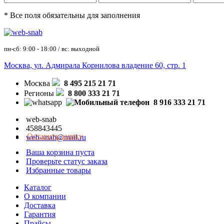
* Все поля обязательны для заполнения
пн-сб: 9:00 - 18:00 / вс: выходной
Москва, ул. Адмирала Корнилова владение 60, стр. 1
Москва
8 495 215 21 71
Регионы
8 800 333 21 71
8 916 333 21 71
web-snab
458843445
Оставить заявку
web-snab@mail.ru
Ваша корзина пуста
Проверьте статус заказа
Избранные товары
Каталог
О компании
Доставка
Гарантия
Прайсы