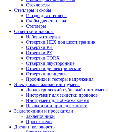
Стеклорезы
Степлеры и скобы
Гвозди для степлера
Скобы для степлера
Степлеры
Отвертки и наборы
Наборы отверток
Отвертки HEX под шестигранник
Отвертки PH
Отвертки PZ
Отвертки TORX
Отвертки двусторонние
Отвертки диэлектрические
Отвертки шлицевые
Пробники и тестеры напряжения
Электромонтажный инструмент
Диэлектрический губцевый инструмент
Инструмент для зачистки проводов
Инструмент для обжима клемм
Паяльники и принадлежности
Заклепочники и просекатели
Заклепочники
Просекатели
Дрели и коловороты