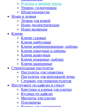
Рулетки и мерные ленты
Уровни, гидроуровни
Штангенциркули
Ножи и лезвия
Лезвия для ножей
Ножи диэлектрические
Ножи малярные
Ключи
Ключи газовые
Ключи имбусовые
Ключи комбинированные, наборы
Ключи накидные и наборы
Ключи разводные
Ключи рожковые, наборы
Ключи шарнирные
Строительные пистолеты
Пистолеты для герметика
Пистолеты для монтажной пены
Стержни для термопистолетов
Инструмент по кафелю и стеклу
Крестики и клинья для плитки
Кусачки по кафелю
Магниты для плитки
Плиткорезы
Ролики для плиткорезов