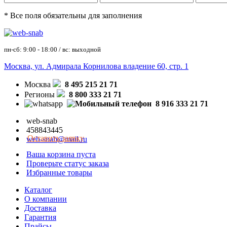
* Все поля обязательны для заполнения
пн-сб: 9:00 - 18:00 / вс: выходной
Москва, ул. Адмирала Корнилова владение 60, стр. 1
Москва
8 495 215 21 71
Регионы
8 800 333 21 71
8 916 333 21 71
web-snab
458843445
Оставить заявку
web-snab@mail.ru
Ваша корзина пуста
Проверьте статус заказа
Избранные товары
Каталог
О компании
Доставка
Гарантия
Прайсы