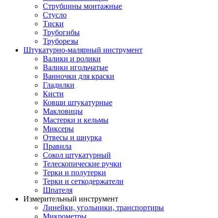
Струбцины монтажные
Стусло
Тиски
Трубогибы
Труборезы
Штукатурно-малярный инструмент
Валики и ролики
Валики игольчатые
Ванночки для краски
Гладилки
Кисти
Ковши штукатурные
Макловицы
Мастерки и кельмы
Миксеры
Отвесы и шнурка
Правила
Сокол штукатурный
Телескопические ручки
Терки и полутерки
Терки и сеткодержатели
Шпателя
Измерительный инструмент
Линейки, угольники, транспортиры
Микрометры