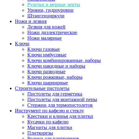
Рулетки и мерные ленты
Уровни, гидроуровни
Штангенциркули
Ножи и лезвия
Лезвия для ножей
Ножи диэлектрические
Ножи малярные
Ключи
Ключи газовые
Ключи имбусовые
Ключи комбинированные, наборы
Ключи накидные и наборы
Ключи разводные
Ключи рожковые, наборы
Ключи шарнирные
Строительные пистолеты
Пистолеты для герметика
Пистолеты для монтажной пены
Стержни для термопистолетов
Инструмент по кафелю и стеклу
Крестики и клинья для плитки
Кусачки по кафелю
Магниты для плитки
Плиткорезы
Ролики для плиткорезов