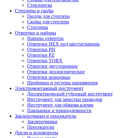
Стеклорезы
Степлеры и скобы
Гвозди для степлера
Скобы для степлера
Степлеры
Отвертки и наборы
Наборы отверток
Отвертки HEX под шестигранник
Отвертки PH
Отвертки PZ
Отвертки TORX
Отвертки двусторонние
Отвертки диэлектрические
Отвертки шлицевые
Пробники и тестеры напряжения
Электромонтажный инструмент
Диэлектрический губцевый инструмент
Инструмент для зачистки проводов
Инструмент для обжима клемм
Паяльники и принадлежности
Заклепочники и просекатели
Заклепочники
Просекатели
Дрели и коловороты