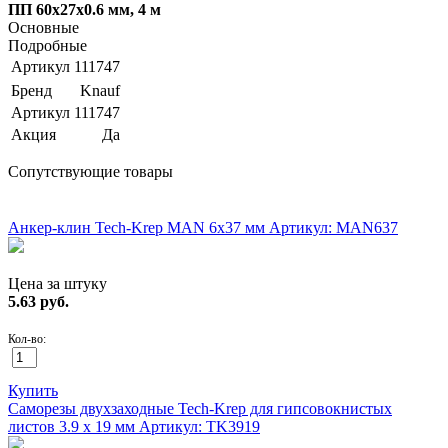
ПП 60х27х0.6 мм, 4 м
Основные
Подробные
Артикул
111747
Бренд
Knauf
Артикул
111747
Акция
Да
Сопутствующие товары
РАСПРОДАЖА!
Анкер-клин Tech-Krep MAN 6х37 мм
Артикул: MAN637
Цена за штуку
5.63
руб.
Кол-во:
Купить
Саморезы двухзаходные Tech-Krep для гипсовокнистых
листов 3.9 х 19 мм
Артикул: TK3919