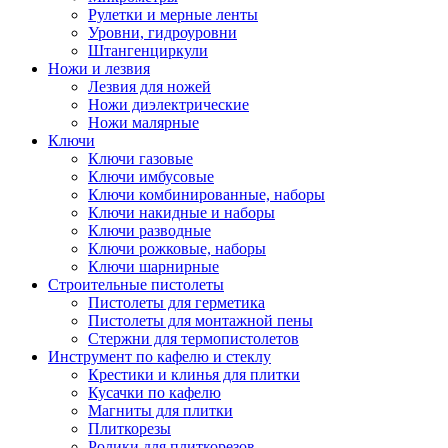
Рулетки и мерные ленты
Уровни, гидроуровни
Штангенциркули
Ножи и лезвия
Лезвия для ножей
Ножи диэлектрические
Ножи малярные
Ключи
Ключи газовые
Ключи имбусовые
Ключи комбинированные, наборы
Ключи накидные и наборы
Ключи разводные
Ключи рожковые, наборы
Ключи шарнирные
Строительные пистолеты
Пистолеты для герметика
Пистолеты для монтажной пены
Стержни для термопистолетов
Инструмент по кафелю и стеклу
Крестики и клинья для плитки
Кусачки по кафелю
Магниты для плитки
Плиткорезы
Ролики для плиткорезов