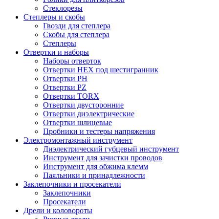
Стеклорезы
Степлеры и скобы
Гвозди для степлера
Скобы для степлера
Степлеры
Отвертки и наборы
Наборы отверток
Отвертки HEX под шестигранник
Отвертки PH
Отвертки PZ
Отвертки TORX
Отвертки двусторонние
Отвертки диэлектрические
Отвертки шлицевые
Пробники и тестеры напряжения
Электромонтажный инструмент
Диэлектрический губцевый инструмент
Инструмент для зачистки проводов
Инструмент для обжима клемм
Паяльники и принадлежности
Заклепочники и просекатели
Заклепочники
Просекатели
Дрели и коловороты