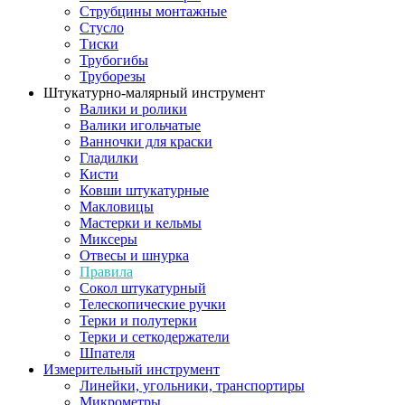
Струбцины монтажные
Стусло
Тиски
Трубогибы
Труборезы
Штукатурно-малярный инструмент
Валики и ролики
Валики игольчатые
Ванночки для краски
Гладилки
Кисти
Ковши штукатурные
Макловицы
Мастерки и кельмы
Миксеры
Отвесы и шнурка
Правила
Сокол штукатурный
Телескопические ручки
Терки и полутерки
Терки и сеткодержатели
Шпателя
Измерительный инструмент
Линейки, угольники, транспортиры
Микрометры