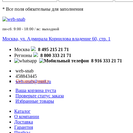
* Все поля обязательны для заполнения
пн-сб: 9:00 - 18:00 / вс: выходной
Москва, ул. Адмирала Корнилова владение 60, стр. 1
Москва
8 495 215 21 71
Регионы
8 800 333 21 71
8 916 333 21 71
web-snab
458843445
Оставить заявку
web-snab@mail.ru
Ваша корзина пуста
Проверьте статус заказа
Избранные товары
Каталог
О компании
Доставка
Гарантия
Прайсы