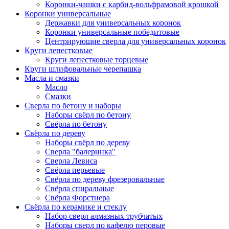
Коронки-чашки с карбид-вольфрамовой крошкой
Коронки универсальные
Державки для универсальных коронок
Коронки универсальные победитовые
Центрирующие сверла для универсальных коронок
Круги лепестковые
Круги лепестковые торцевые
Круги шлифовальные черепашка
Масла и смазки
Масло
Смазки
Сверла по бетону и наборы
Наборы свёрл по бетону
Свёрла по бетону
Свёрла по дереву
Наборы свёрл по дереву
Сверла "балеринка"
Сверла Левиса
Свёрла перьевые
Свёрла по дереву фрезеровальные
Свёрла спиральные
Свёрла Форстнера
Свёрла по керамике и стеклу
Набор сверл алмазных трубчатых
Наборы сверл по кафелю перовые