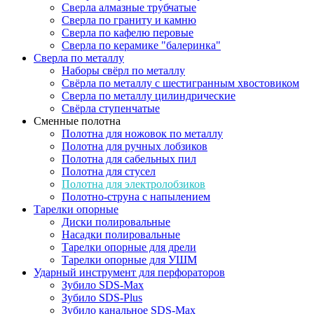
Сверла алмазные трубчатые
Сверла по граниту и камню
Сверла по кафелю перовые
Сверла по керамике "балеринка"
Сверла по металлу
Наборы свёрл по металлу
Свёрла по металлу с шестигранным хвостовиком
Сверла по металлу цилиндрические
Свёрла ступенчатые
Сменные полотна
Полотна для ножовок по металлу
Полотна для ручных лобзиков
Полотна для сабельных пил
Полотна для стусел
Полотна для электролобзиков
Полотно-струна с напылением
Тарелки опорные
Диски полировальные
Насадки полировальные
Тарелки опорные для дрели
Тарелки опорные для УШМ
Ударный инструмент для перфораторов
Зубило SDS-Max
Зубило SDS-Plus
Зубило канальное SDS-Max