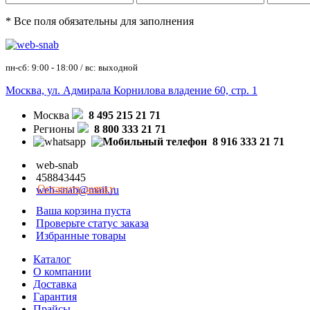
* Все поля обязательны для заполнения
пн-сб: 9:00 - 18:00 / вс: выходной
Москва, ул. Адмирала Корнилова владение 60, стр. 1
Москва
8 495 215 21 71
Регионы
8 800 333 21 71
8 916 333 21 71
web-snab
458843445
Оставить заявку
web-snab@mail.ru
Ваша корзина пуста
Проверьте статус заказа
Избранные товары
Каталог
О компании
Доставка
Гарантия
Прайсы