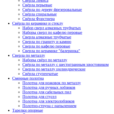
Сверла Левиса
Свёрла перьевые
Свёрла по дереву фрезеровальные
Свёрла спиральные
Свёрла Форстнера
Свёрла по керамике и стеклу
Набор сверл алмазных трубчатых
Наборы сверл по кафелю перовые
Сверла алмазные трубчатые
Сверла по граниту и камню
Сверла по кафелю перовые
Сверла по керамике "балеринка"
Сверла по металлу
Наборы свёрл по металлу
Свёрла по металлу с шестигранным хвостовиком
Сверла по металлу цилиндрические
Свёрла ступенчатые
Сменные полотна
Полотна для ножовок по металлу
Полотна для ручных лобзиков
Полотна для сабельных пил
Полотна для стусел
Полотна для электролобзиков
Полотно-струна с напылением
Тарелки опорные