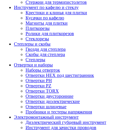
Стержни для термопистолетов
Инструмент по кафелю и стеклу
Крестики и клинья для плитки
Кусачки по кафелю
Магниты для плитки
Плиткорезы
Ролики для плиткорезов
Стеклорезы
Степлеры и скобы
Гвозди для степлера
Скобы для степлера
Степлеры
Отвертки и наборы
Наборы отверток
Отвертки HEX под шестигранник
Отвертки PH
Отвертки PZ
Отвертки TORX
Отвертки двусторонние
Отвертки диэлектрические
Отвертки шлицевые
Пробники и тестеры напряжения
Электромонтажный инструмент
Диэлектрический губцевый инструмент
Инструмент для зачистки проводов