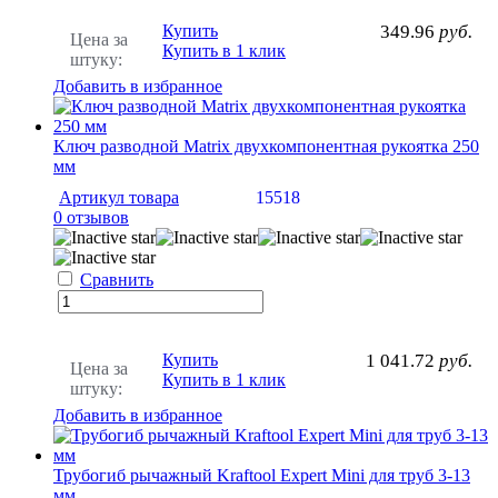
Купить
349.96
руб.
Цена за
Купить в 1 клик
штуку:
Добавить в избранное
Ключ разводной Matrix двухкомпонентная рукоятка 250
мм
Артикул товара
15518
0 отзывов
Сравнить
Купить
1 041.72
руб.
Цена за
Купить в 1 клик
штуку:
Добавить в избранное
Трубогиб рычажный Kraftool Expert Mini для труб 3-13
мм