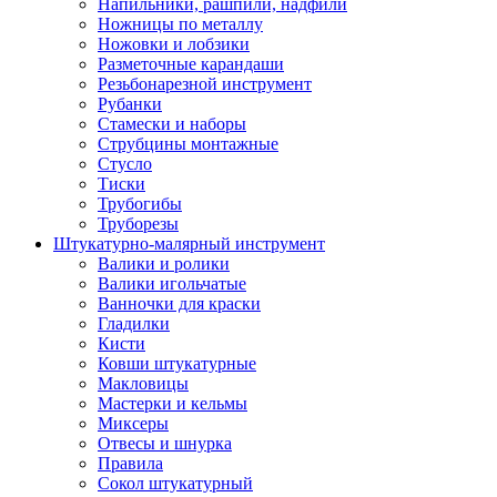
Напильники, рашпили, надфили
Ножницы по металлу
Ножовки и лобзики
Разметочные карандаши
Резьбонарезной инструмент
Рубанки
Стамески и наборы
Струбцины монтажные
Стусло
Тиски
Трубогибы
Труборезы
Штукатурно-малярный инструмент
Валики и ролики
Валики игольчатые
Ванночки для краски
Гладилки
Кисти
Ковши штукатурные
Макловицы
Мастерки и кельмы
Миксеры
Отвесы и шнурка
Правила
Сокол штукатурный