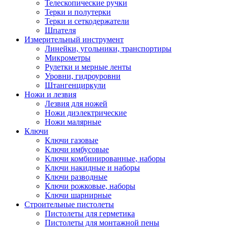
Телескопические ручки
Терки и полутерки
Терки и сеткодержатели
Шпателя
Измерительный инструмент
Линейки, угольники, транспортиры
Микрометры
Рулетки и мерные ленты
Уровни, гидроуровни
Штангенциркули
Ножи и лезвия
Лезвия для ножей
Ножи диэлектрические
Ножи малярные
Ключи
Ключи газовые
Ключи имбусовые
Ключи комбинированные, наборы
Ключи накидные и наборы
Ключи разводные
Ключи рожковые, наборы
Ключи шарнирные
Строительные пистолеты
Пистолеты для герметика
Пистолеты для монтажной пены