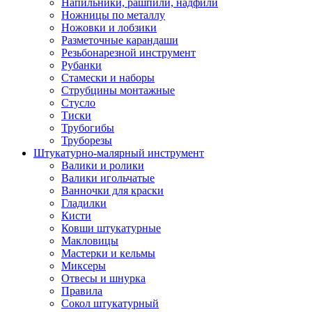
Напильники, рашпили, надфили
Ножницы по металлу
Ножовки и лобзики
Разметочные карандаши
Резьбонарезной инструмент
Рубанки
Стамески и наборы
Струбцины монтажные
Стусло
Тиски
Трубогибы
Труборезы
Штукатурно-малярный инструмент
Валики и ролики
Валики игольчатые
Ванночки для краски
Гладилки
Кисти
Ковши штукатурные
Макловицы
Мастерки и кельмы
Миксеры
Отвесы и шнурка
Правила
Сокол штукатурный