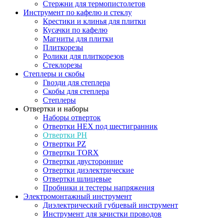
Стержни для термопистолетов
Инструмент по кафелю и стеклу
Крестики и клинья для плитки
Кусачки по кафелю
Магниты для плитки
Плиткорезы
Ролики для плиткорезов
Стеклорезы
Степлеры и скобы
Гвозди для степлера
Скобы для степлера
Степлеры
Отвертки и наборы
Наборы отверток
Отвертки HEX под шестигранник
Отвертки PH
Отвертки PZ
Отвертки TORX
Отвертки двусторонние
Отвертки диэлектрические
Отвертки шлицевые
Пробники и тестеры напряжения
Электромонтажный инструмент
Диэлектрический губцевый инструмент
Инструмент для зачистки проводов