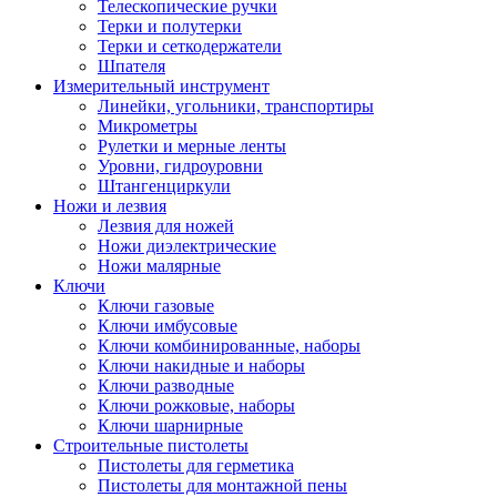
Телескопические ручки
Терки и полутерки
Терки и сеткодержатели
Шпателя
Измерительный инструмент
Линейки, угольники, транспортиры
Микрометры
Рулетки и мерные ленты
Уровни, гидроуровни
Штангенциркули
Ножи и лезвия
Лезвия для ножей
Ножи диэлектрические
Ножи малярные
Ключи
Ключи газовые
Ключи имбусовые
Ключи комбинированные, наборы
Ключи накидные и наборы
Ключи разводные
Ключи рожковые, наборы
Ключи шарнирные
Строительные пистолеты
Пистолеты для герметика
Пистолеты для монтажной пены