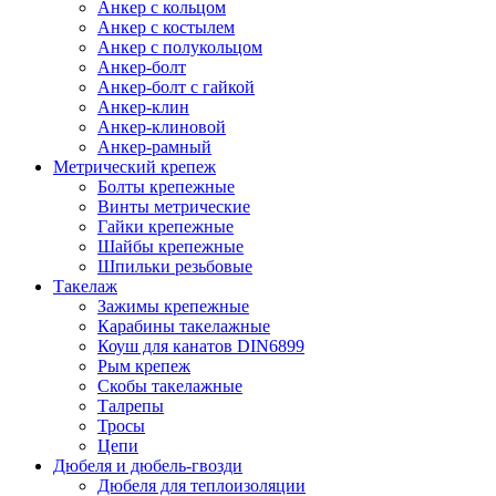
Анкер с кольцом
Анкер с костылем
Анкер с полукольцом
Анкер-болт
Анкер-болт с гайкой
Анкер-клин
Анкер-клиновой
Анкер-рамный
Метрический крепеж
Болты крепежные
Винты метрические
Гайки крепежные
Шайбы крепежные
Шпильки резьбовые
Такелаж
Зажимы крепежные
Карабины такелажные
Коуш для канатов DIN6899
Рым крепеж
Скобы такелажные
Талрепы
Тросы
Цепи
Дюбеля и дюбель-гвозди
Дюбеля для теплоизоляции