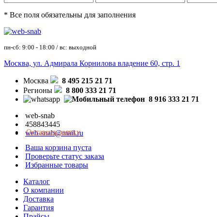
* Все поля обязательны для заполнения
пн-сб: 9:00 - 18:00 / вс: выходной
Москва, ул. Адмирала Корнилова владение 60, стр. 1
Москва
8 495 215 21 71
Регионы
8 800 333 21 71
8 916 333 21 71
web-snab
458843445
Оставить заявку
web-snab@mail.ru
Ваша корзина пуста
Проверьте статус заказа
Избранные товары
Каталог
О компании
Доставка
Гарантия
Прайсы