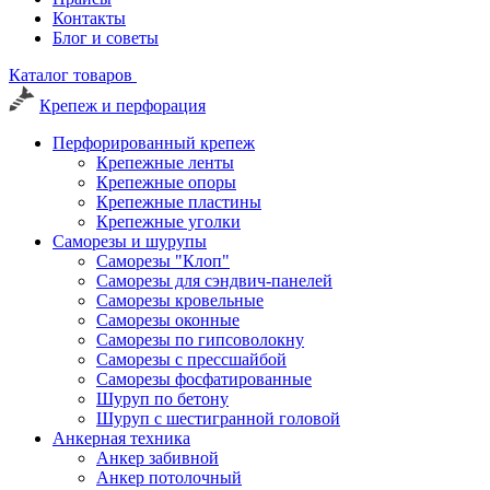
Контакты
Блог и советы
Каталог товаров
Крепеж и перфорация
Перфорированный крепеж
Крепежные ленты
Крепежные опоры
Крепежные пластины
Крепежные уголки
Саморезы и шурупы
Саморезы "Клоп"
Саморезы для сэндвич-панелей
Саморезы кровельные
Саморезы оконные
Саморезы по гипсоволокну
Саморезы с прессшайбой
Саморезы фосфатированные
Шуруп по бетону
Шуруп с шестигранной головой
Анкерная техника
Анкер забивной
Анкер потолочный