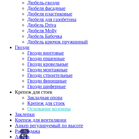
Дюбель-гвозди
Дюбеля фасадные
Дюбеля пластиковые
Дюбеля для газобетона
Дюбель Driva
Дюбеля Molly
Дюбель Бабочка
Дюбель крючок пружинный
Гвозди
Гвозди винтовые
Гвозди ершенные
Гвозди кровельные
Гвозди монтажные
Гвозди строительные
Гвозди финишные
Гвозди шиферные
Крепеж для стоек
Закладная опора
Крепеж для стоек
Основание колонны
Заклепки
Крепеж для вентиляции
Анкер регулируемый по высоте
Распродажа
Акции