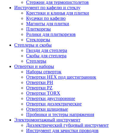
Стержни для термопистолетов
Инструмент по кафелю и стеклу
Крестики и клинья для плитки
Кусачки по кафелю
Магниты для плитки
Плиткорезы
Ролики для плиткорезов
Стеклорезы
Степлеры и скобы
Гвозди для степлера
Скобы для степлера
Степлеры
Отвертки и наборы
Наборы отверток
Отвертки HEX под шестигранник
Отвертки PH
Отвертки PZ
Отвертки TORX
Отвертки двусторонние
Отвертки диэлектрические
Отвертки шлицевые
Пробники и тестеры напряжения
Электромонтажный инструмент
Диэлектрический губцевый инструмент
Инструмент для зачистки проводов