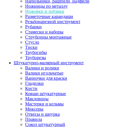
Напильники, рашпили, надфили
Ножницы по металлу
Ножовки и лобзики
Разметочные карандаши
Резьбонарезной инструмент
Рубанки
Стамески и наборы
Струбцины монтажные
Стусло
Тиски
Трубогибы
Труборезы
Штукатурно-малярный инструмент
Валики и ролики
Валики игольчатые
Ванночки для краски
Гладилки
Кисти
Ковши штукатурные
Макловицы
Мастерки и кельмы
Миксеры
Отвесы и шнурка
Правила
Сокол штукатурный