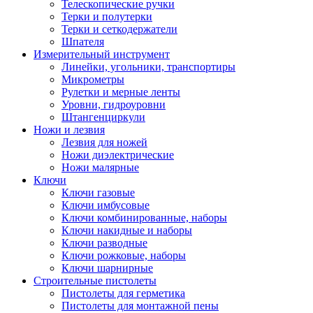
Телескопические ручки
Терки и полутерки
Терки и сеткодержатели
Шпателя
Измерительный инструмент
Линейки, угольники, транспортиры
Микрометры
Рулетки и мерные ленты
Уровни, гидроуровни
Штангенциркули
Ножи и лезвия
Лезвия для ножей
Ножи диэлектрические
Ножи малярные
Ключи
Ключи газовые
Ключи имбусовые
Ключи комбинированные, наборы
Ключи накидные и наборы
Ключи разводные
Ключи рожковые, наборы
Ключи шарнирные
Строительные пистолеты
Пистолеты для герметика
Пистолеты для монтажной пены