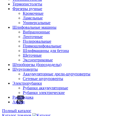
Термопистолеты
Фрезеры ручные
Кромочные
Ламельные
Универсальные
Шлифовальные машины
Вибрационные
Ленточные
Полировальные
Прямошлифовальные
Шлифмашины для бетона
Щеточные
Эксцентриковые
Штроборезы (бороздоделы)
Шуруповерты
Аккумуляторные дрели-шуруповерты
Сетевые шуруповерты
Электрорубанки
Рубанки аккумуляторные
Рубанки электрические
Распродажа
Акции
Полный каталог
Каталог товаров