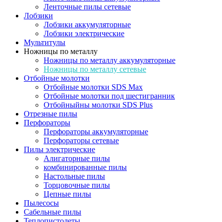
Ленточные пилы сетевые
Лобзики
Лобзики аккумуляторные
Лобзики электрические
Мультитулы
Ножницы по металлу
Ножницы по металлу аккумуляторные
Ножницы по металлу сетевые
Отбойные молотки
Отбойные молотки SDS Max
Отбойные молотки под шестигранник
Отбойныйны молотки SDS Plus
Отрезные пилы
Перфораторы
Перфораторы аккумуляторные
Перфораторы сетевые
Пилы электрические
Алигаторные пилы
комбинированные пилы
Настольные пилы
Торцовочные пилы
Цепные пилы
Пылесосы
Сабельные пилы
Теплопистолеты