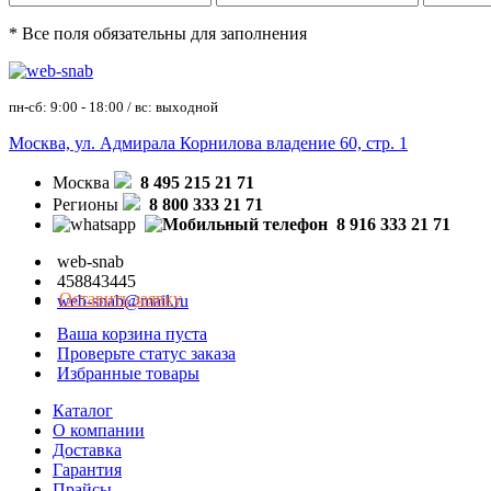
* Все поля обязательны для заполнения
пн-сб: 9:00 - 18:00 / вс: выходной
Москва, ул. Адмирала Корнилова владение 60, стр. 1
Москва
8 495 215 21 71
Регионы
8 800 333 21 71
8 916 333 21 71
web-snab
458843445
Оставить заявку
web-snab@mail.ru
Ваша корзина пуста
Проверьте статус заказа
Избранные товары
Каталог
О компании
Доставка
Гарантия
Прайсы