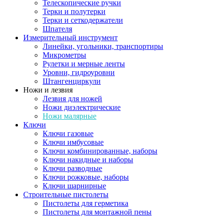
Телескопические ручки
Терки и полутерки
Терки и сеткодержатели
Шпателя
Измерительный инструмент
Линейки, угольники, транспортиры
Микрометры
Рулетки и мерные ленты
Уровни, гидроуровни
Штангенциркули
Ножи и лезвия
Лезвия для ножей
Ножи диэлектрические
Ножи малярные
Ключи
Ключи газовые
Ключи имбусовые
Ключи комбинированные, наборы
Ключи накидные и наборы
Ключи разводные
Ключи рожковые, наборы
Ключи шарнирные
Строительные пистолеты
Пистолеты для герметика
Пистолеты для монтажной пены