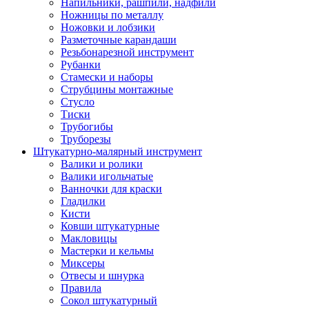
Напильники, рашпили, надфили
Ножницы по металлу
Ножовки и лобзики
Разметочные карандаши
Резьбонарезной инструмент
Рубанки
Стамески и наборы
Струбцины монтажные
Стусло
Тиски
Трубогибы
Труборезы
Штукатурно-малярный инструмент
Валики и ролики
Валики игольчатые
Ванночки для краски
Гладилки
Кисти
Ковши штукатурные
Макловицы
Мастерки и кельмы
Миксеры
Отвесы и шнурка
Правила
Сокол штукатурный