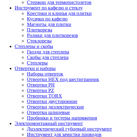
Стержни для термопистолетов
Инструмент по кафелю и стеклу
Крестики и клинья для плитки
Кусачки по кафелю
Магниты для плитки
Плиткорезы
Ролики для плиткорезов
Стеклорезы
Степлеры и скобы
Гвозди для степлера
Скобы для степлера
Степлеры
Отвертки и наборы
Наборы отверток
Отвертки HEX под шестигранник
Отвертки PH
Отвертки PZ
Отвертки TORX
Отвертки двусторонние
Отвертки диэлектрические
Отвертки шлицевые
Пробники и тестеры напряжения
Электромонтажный инструмент
Диэлектрический губцевый инструмент
Инструмент для зачистки проводов