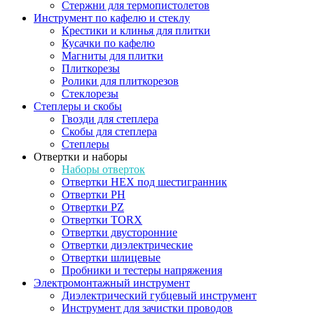
Стержни для термопистолетов
Инструмент по кафелю и стеклу
Крестики и клинья для плитки
Кусачки по кафелю
Магниты для плитки
Плиткорезы
Ролики для плиткорезов
Стеклорезы
Степлеры и скобы
Гвозди для степлера
Скобы для степлера
Степлеры
Отвертки и наборы
Наборы отверток
Отвертки HEX под шестигранник
Отвертки PH
Отвертки PZ
Отвертки TORX
Отвертки двусторонние
Отвертки диэлектрические
Отвертки шлицевые
Пробники и тестеры напряжения
Электромонтажный инструмент
Диэлектрический губцевый инструмент
Инструмент для зачистки проводов