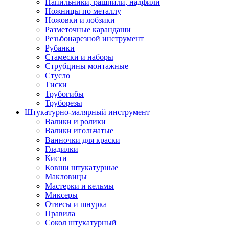
Напильники, рашпили, надфили
Ножницы по металлу
Ножовки и лобзики
Разметочные карандаши
Резьбонарезной инструмент
Рубанки
Стамески и наборы
Струбцины монтажные
Стусло
Тиски
Трубогибы
Труборезы
Штукатурно-малярный инструмент
Валики и ролики
Валики игольчатые
Ванночки для краски
Гладилки
Кисти
Ковши штукатурные
Макловицы
Мастерки и кельмы
Миксеры
Отвесы и шнурка
Правила
Сокол штукатурный