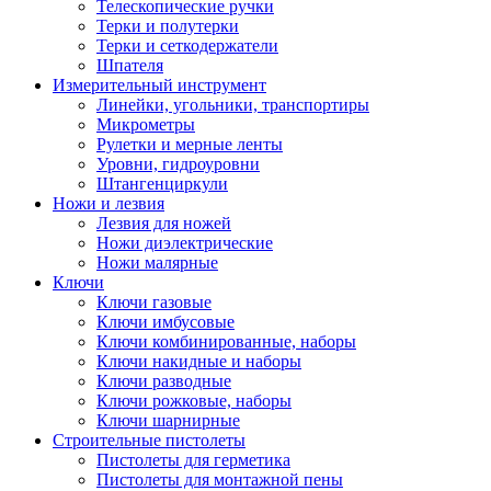
Телескопические ручки
Терки и полутерки
Терки и сеткодержатели
Шпателя
Измерительный инструмент
Линейки, угольники, транспортиры
Микрометры
Рулетки и мерные ленты
Уровни, гидроуровни
Штангенциркули
Ножи и лезвия
Лезвия для ножей
Ножи диэлектрические
Ножи малярные
Ключи
Ключи газовые
Ключи имбусовые
Ключи комбинированные, наборы
Ключи накидные и наборы
Ключи разводные
Ключи рожковые, наборы
Ключи шарнирные
Строительные пистолеты
Пистолеты для герметика
Пистолеты для монтажной пены