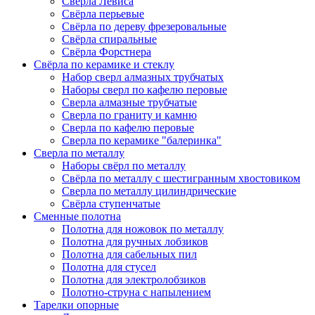
Сверла Левиса
Свёрла перьевые
Свёрла по дереву фрезеровальные
Свёрла спиральные
Свёрла Форстнера
Свёрла по керамике и стеклу
Набор сверл алмазных трубчатых
Наборы сверл по кафелю перовые
Сверла алмазные трубчатые
Сверла по граниту и камню
Сверла по кафелю перовые
Сверла по керамике "балеринка"
Сверла по металлу
Наборы свёрл по металлу
Свёрла по металлу с шестигранным хвостовиком
Сверла по металлу цилиндрические
Свёрла ступенчатые
Сменные полотна
Полотна для ножовок по металлу
Полотна для ручных лобзиков
Полотна для сабельных пил
Полотна для стусел
Полотна для электролобзиков
Полотно-струна с напылением
Тарелки опорные