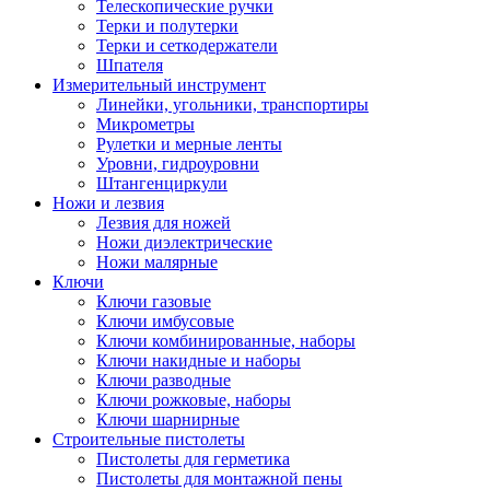
Телескопические ручки
Терки и полутерки
Терки и сеткодержатели
Шпателя
Измерительный инструмент
Линейки, угольники, транспортиры
Микрометры
Рулетки и мерные ленты
Уровни, гидроуровни
Штангенциркули
Ножи и лезвия
Лезвия для ножей
Ножи диэлектрические
Ножи малярные
Ключи
Ключи газовые
Ключи имбусовые
Ключи комбинированные, наборы
Ключи накидные и наборы
Ключи разводные
Ключи рожковые, наборы
Ключи шарнирные
Строительные пистолеты
Пистолеты для герметика
Пистолеты для монтажной пены