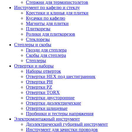
Стержни для термопистолетов
Инструмент по кафелю и стеклу
Крестики и клинья для плитки
Кусачки по кафелю
Магниты для плитки
Плиткорезы
Ролики для плиткорезов
Стеклорезы
Степлеры и скобы
Гвозди для степлера
Скобы для степлера
Степлеры
Отвертки и наборы
Наборы отверток
Отвертки HEX под шестигранник
Отвертки PH
Отвертки PZ
Отвертки TORX
Отвертки двусторонние
Отвертки диэлектрические
Отвертки шлицевые
Пробники и тестеры напряжения
Электромонтажный инструмент
Диэлектрический губцевый инструмент
Инструмент для зачистки проводов