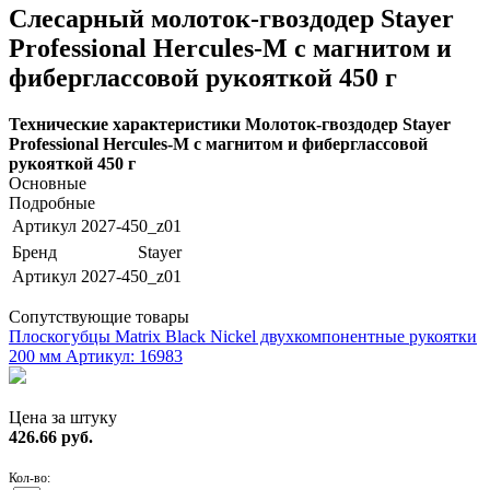
Слесарный молоток-гвоздодер Stayer
Professional Hercules-M с магнитом и
фиберглассовой рукояткой 450 г
Технические характеристики Молоток-гвоздодер Stayer
Professional Hercules-M с магнитом и фиберглассовой
рукояткой 450 г
Основные
Подробные
Артикул
2027-450_z01
Бренд
Stayer
Артикул
2027-450_z01
Сопутствующие товары
Плоскогубцы Matrix Black Nickel двухкомпонентные рукоятки
200 мм
Артикул: 16983
Цена за штуку
426.66
руб.
Кол-во: