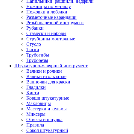
Напильники, рашпили, надфили
Ножницы по металлу
Ножовки и лобзики
Разметочные карандаши
Резьбонарезной инструмент
Рубанки
Стамески и наборы
Струбцины монтажные
Стусло
Тиски
Трубогибы
Труборезы
Штукатурно-малярный инструмент
Валики и ролики
Валики игольчатые
Ванночки для краски
Гладилки
Кисти
Ковши штукатурные
Макловицы
Мастерки и кельмы
Миксеры
Отвесы и шнурка
Правила
Сокол штукатурный