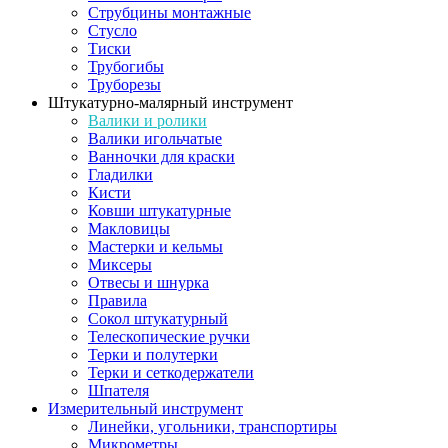
Струбцины монтажные
Стусло
Тиски
Трубогибы
Труборезы
Штукатурно-малярный инструмент
Валики и ролики
Валики игольчатые
Ванночки для краски
Гладилки
Кисти
Ковши штукатурные
Макловицы
Мастерки и кельмы
Миксеры
Отвесы и шнурка
Правила
Сокол штукатурный
Телескопические ручки
Терки и полутерки
Терки и сеткодержатели
Шпателя
Измерительный инструмент
Линейки, угольники, транспортиры
Микрометры