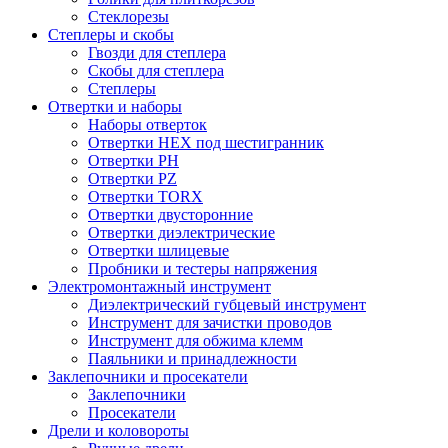
Стеклорезы
Степлеры и скобы
Гвозди для степлера
Скобы для степлера
Степлеры
Отвертки и наборы
Наборы отверток
Отвертки HEX под шестигранник
Отвертки PH
Отвертки PZ
Отвертки TORX
Отвертки двусторонние
Отвертки диэлектрические
Отвертки шлицевые
Пробники и тестеры напряжения
Электромонтажный инструмент
Диэлектрический губцевый инструмент
Инструмент для зачистки проводов
Инструмент для обжима клемм
Паяльники и принадлежности
Заклепочники и просекатели
Заклепочники
Просекатели
Дрели и коловороты