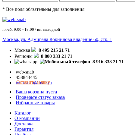
* Все поля обязательны для заполнения
пн-сб: 9:00 - 18:00 / вс: выходной
Москва, ул. Адмирала Корнилова владение 60, стр. 1
Москва
8 495 215 21 71
Регионы
8 800 333 21 71
8 916 333 21 71
web-snab
458843445
Оставить заявку
web-snab@mail.ru
Ваша корзина пуста
Проверьте статус заказа
Избранные товары
Каталог
О компании
Доставка
Гарантия
Прайсы