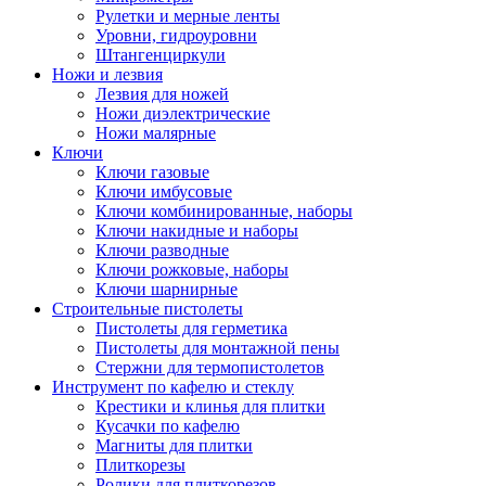
Рулетки и мерные ленты
Уровни, гидроуровни
Штангенциркули
Ножи и лезвия
Лезвия для ножей
Ножи диэлектрические
Ножи малярные
Ключи
Ключи газовые
Ключи имбусовые
Ключи комбинированные, наборы
Ключи накидные и наборы
Ключи разводные
Ключи рожковые, наборы
Ключи шарнирные
Строительные пистолеты
Пистолеты для герметика
Пистолеты для монтажной пены
Стержни для термопистолетов
Инструмент по кафелю и стеклу
Крестики и клинья для плитки
Кусачки по кафелю
Магниты для плитки
Плиткорезы
Ролики для плиткорезов