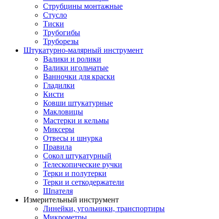
Струбцины монтажные
Стусло
Тиски
Трубогибы
Труборезы
Штукатурно-малярный инструмент
Валики и ролики
Валики игольчатые
Ванночки для краски
Гладилки
Кисти
Ковши штукатурные
Макловицы
Мастерки и кельмы
Миксеры
Отвесы и шнурка
Правила
Сокол штукатурный
Телескопические ручки
Терки и полутерки
Терки и сеткодержатели
Шпателя
Измерительный инструмент
Линейки, угольники, транспортиры
Микрометры