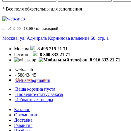
* Все поля обязательны для заполнения
пн-сб: 9:00 - 18:00 / вс: выходной
Москва, ул. Адмирала Корнилова владение 60, стр. 1
Москва
8 495 215 21 71
Регионы
8 800 333 21 71
8 916 333 21 71
web-snab
458843445
Оставить заявку
web-snab@mail.ru
Ваша корзина пуста
Проверьте статус заказа
Избранные товары
Каталог
О компании
Доставка
Гарантия
Прайсы