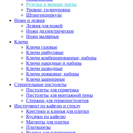
Рулетки и мерные ленты
Уровни, гидроуровни
Штангенциркули
Ножи и лезвия
Лезвия для ножей
Ножи диэлектрические
Ножи малярные
Ключи
Ключи газовые
Ключи имбусовые
Ключи комбинированные, наборы
Ключи накидные и наборы
Ключи разводные
Ключи рожковые, наборы
Ключи шарнирные
Строительные пистолеты
Пистолеты для герметика
Пистолеты для монтажной пены
Стержни для термопистолетов
Инструмент по кафелю и стеклу
Крестики и клинья для плитки
Кусачки по кафелю
Магниты для плитки
Плиткорезы
Ролики для плиткорезов