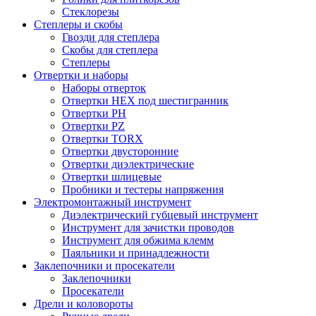
Стеклорезы
Степлеры и скобы
Гвозди для степлера
Скобы для степлера
Степлеры
Отвертки и наборы
Наборы отверток
Отвертки HEX под шестигранник
Отвертки PH
Отвертки PZ
Отвертки TORX
Отвертки двусторонние
Отвертки диэлектрические
Отвертки шлицевые
Пробники и тестеры напряжения
Электромонтажный инструмент
Диэлектрический губцевый инструмент
Инструмент для зачистки проводов
Инструмент для обжима клемм
Паяльники и принадлежности
Заклепочники и просекатели
Заклепочники
Просекатели
Дрели и коловороты