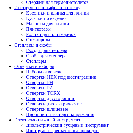
Стержни для термопистолетов
Инструмент по кафелю и стеклу
Крестики и клинья для плитки
Кусачки по кафелю
Магниты для плитки
Плиткорезы
Ролики для плиткорезов
Стеклорезы
Степлеры и скобы
Гвозди для степлера
Скобы для степлера
Степлеры
Отвертки и наборы
Наборы отверток
Отвертки HEX под шестигранник
Отвертки PH
Отвертки PZ
Отвертки TORX
Отвертки двусторонние
Отвертки диэлектрические
Отвертки шлицевые
Пробники и тестеры напряжения
Электромонтажный инструмент
Диэлектрический губцевый инструмент
Инструмент для зачистки проводов