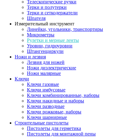
Телескопические ручки
Терки и полутерки
Терки и сеткодержатели
Шпателя
Измерительный инструмент
Линейки, угольники, транспортиры
Микрометры
Рулетки и мерные ленты
Уровни, гидроуровни
Штангенциркули
Ножи и лезвия
Лезвия для ножей
Ножи диэлектрические
Ножи малярные
Ключи
Ключи газовые
Ключи имбусовые
Ключи комбинированные, наборы
Ключи накидные и наборы
Ключи разводные
Ключи рожковые, наборы
Ключи шарнирные
Строительные пистолеты
Пистолеты для герметика
Пистолеты для монтажной пены