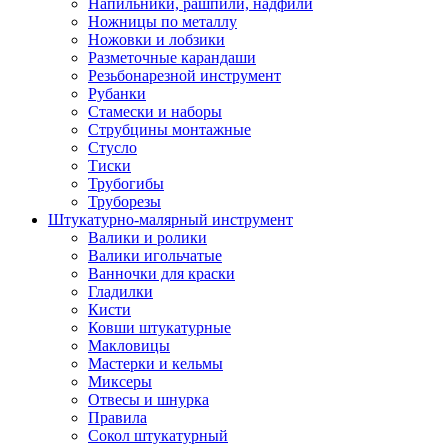
Напильники, рашпили, надфили
Ножницы по металлу
Ножовки и лобзики
Разметочные карандаши
Резьбонарезной инструмент
Рубанки
Стамески и наборы
Струбцины монтажные
Стусло
Тиски
Трубогибы
Труборезы
Штукатурно-малярный инструмент
Валики и ролики
Валики игольчатые
Ванночки для краски
Гладилки
Кисти
Ковши штукатурные
Макловицы
Мастерки и кельмы
Миксеры
Отвесы и шнурка
Правила
Сокол штукатурный