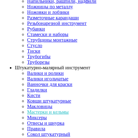
Напильники, рашпили, надфили
Ножницы по металлу
Ножовки и лобзики
Разметочные карандаши
Резьбонарезной инструмент
Рубанки
Стамески и наборы
Струбцины монтажные
Стусло
Тиски
Трубогибы
Труборезы
Штукатурно-малярный инструмент
Валики и ролики
Валики игольчатые
Ванночки для краски
Гладилки
Кисти
Ковши штукатурные
Макловицы
Мастерки и кельмы
Миксеры
Отвесы и шнурка
Правила
Сокол штукатурный