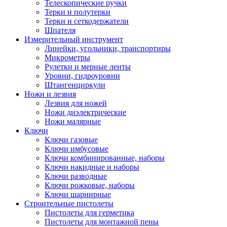
Телескопические ручки
Терки и полутерки
Терки и сеткодержатели
Шпателя
Измерительный инструмент
Линейки, угольники, транспортиры
Микрометры
Рулетки и мерные ленты
Уровни, гидроуровни
Штангенциркули
Ножи и лезвия
Лезвия для ножей
Ножи диэлектрические
Ножи малярные
Ключи
Ключи газовые
Ключи имбусовые
Ключи комбинированные, наборы
Ключи накидные и наборы
Ключи разводные
Ключи рожковые, наборы
Ключи шарнирные
Строительные пистолеты
Пистолеты для герметика
Пистолеты для монтажной пены