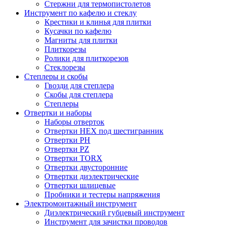
Стержни для термопистолетов
Инструмент по кафелю и стеклу
Крестики и клинья для плитки
Кусачки по кафелю
Магниты для плитки
Плиткорезы
Ролики для плиткорезов
Стеклорезы
Степлеры и скобы
Гвозди для степлера
Скобы для степлера
Степлеры
Отвертки и наборы
Наборы отверток
Отвертки HEX под шестигранник
Отвертки PH
Отвертки PZ
Отвертки TORX
Отвертки двусторонние
Отвертки диэлектрические
Отвертки шлицевые
Пробники и тестеры напряжения
Электромонтажный инструмент
Диэлектрический губцевый инструмент
Инструмент для зачистки проводов