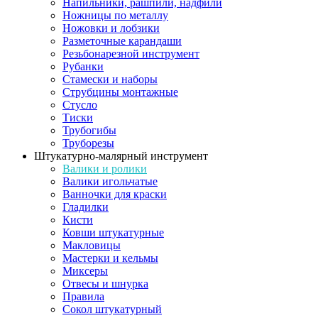
Напильники, рашпили, надфили
Ножницы по металлу
Ножовки и лобзики
Разметочные карандаши
Резьбонарезной инструмент
Рубанки
Стамески и наборы
Струбцины монтажные
Стусло
Тиски
Трубогибы
Труборезы
Штукатурно-малярный инструмент
Валики и ролики
Валики игольчатые
Ванночки для краски
Гладилки
Кисти
Ковши штукатурные
Макловицы
Мастерки и кельмы
Миксеры
Отвесы и шнурка
Правила
Сокол штукатурный