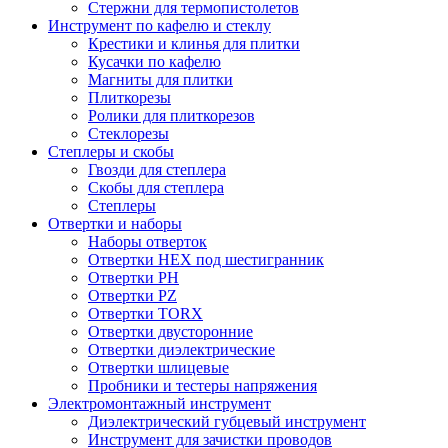
Стержни для термопистолетов
Инструмент по кафелю и стеклу
Крестики и клинья для плитки
Кусачки по кафелю
Магниты для плитки
Плиткорезы
Ролики для плиткорезов
Стеклорезы
Степлеры и скобы
Гвозди для степлера
Скобы для степлера
Степлеры
Отвертки и наборы
Наборы отверток
Отвертки HEX под шестигранник
Отвертки PH
Отвертки PZ
Отвертки TORX
Отвертки двусторонние
Отвертки диэлектрические
Отвертки шлицевые
Пробники и тестеры напряжения
Электромонтажный инструмент
Диэлектрический губцевый инструмент
Инструмент для зачистки проводов