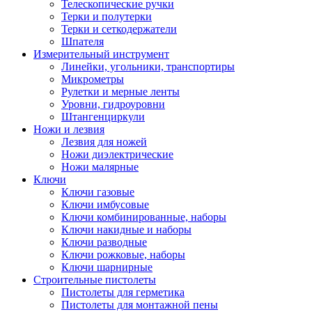
Телескопические ручки
Терки и полутерки
Терки и сеткодержатели
Шпателя
Измерительный инструмент
Линейки, угольники, транспортиры
Микрометры
Рулетки и мерные ленты
Уровни, гидроуровни
Штангенциркули
Ножи и лезвия
Лезвия для ножей
Ножи диэлектрические
Ножи малярные
Ключи
Ключи газовые
Ключи имбусовые
Ключи комбинированные, наборы
Ключи накидные и наборы
Ключи разводные
Ключи рожковые, наборы
Ключи шарнирные
Строительные пистолеты
Пистолеты для герметика
Пистолеты для монтажной пены