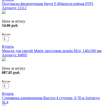
Полумаска фильтрующая Stayer F-80многослойная FFP1
Артикул: 11112
Цена за штуку
54.06
руб.
Кол-во:
Купить
Миксер для смесей Matrix хвостовик резьба М14, 140х590 мм
Артикул: 84895
Цена за штуку
887.85
руб.
Кол-во:
Купить
Стремянка алюминиевая Высота 4 ступени, 0,78 м
Артикул:
SL4