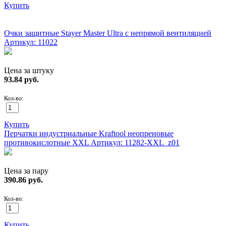
Купить
ХИТ!
Очки защитные Stayer Master Ultra с непрямой вентиляцией
Артикул: 11022
Цена за штуку
93.84
руб.
Кол-во:
Купить
Перчатки индустриальные Kraftool неопреновые
противокислотные XXL
Артикул: 11282-XXL_z01
Цена за пару
390.86
руб.
Кол-во:
Купить