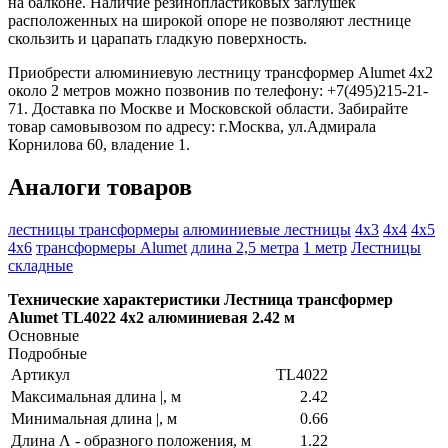
на балконе. Наличие резинопластиковых заглушек
расположенных на широкой опоре не позволяют лестнице
скользить и царапать гладкую поверхность.
Приобрести алюминиевую лестницу трансформер Alumet 4х2
около 2 метров можно позвонив по телефону: +7(495)215-21-
71. Доставка по Москве и Московской области. Забирайте
товар самовывозом по адресу: г.Москва, ул.Адмирала
Корнилова 60, владение 1.
Аналоги товаров
лестницы трансформеры
алюминиевые лестницы
4х3
4х4
4х5
4х6
трансформеры Alumet
длина 2,5 метра
1 метр
Лестницы
складные
Технические характеристики Лестница трансформер
Alumet TL4022 4х2 алюминиевая 2.42 м
Основные
Подробные
Артикул
TL4022
Максимальная длина |, м
2.42
Минимальная длина |, м
0.66
Длина Λ - образного положения, м
1.22