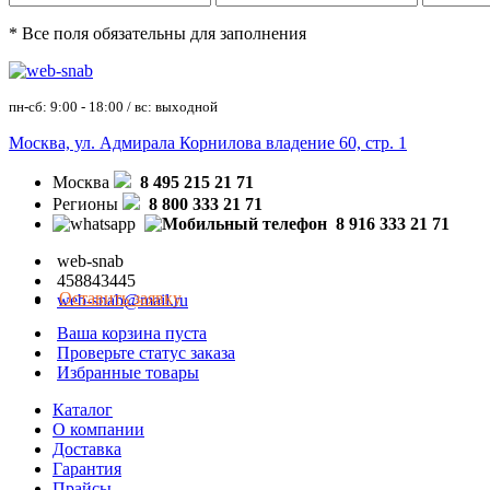
* Все поля обязательны для заполнения
пн-сб: 9:00 - 18:00 / вс: выходной
Москва, ул. Адмирала Корнилова владение 60, стр. 1
Москва
8 495 215 21 71
Регионы
8 800 333 21 71
8 916 333 21 71
web-snab
458843445
Оставить заявку
web-snab@mail.ru
Ваша корзина пуста
Проверьте статус заказа
Избранные товары
Каталог
О компании
Доставка
Гарантия
Прайсы