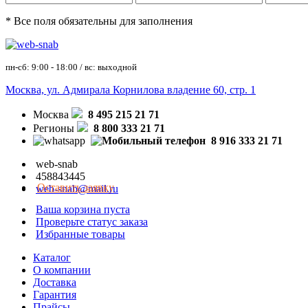
* Все поля обязательны для заполнения
пн-сб: 9:00 - 18:00 / вс: выходной
Москва, ул. Адмирала Корнилова владение 60, стр. 1
Москва
8 495 215 21 71
Регионы
8 800 333 21 71
8 916 333 21 71
web-snab
458843445
Оставить заявку
web-snab@mail.ru
Ваша корзина пуста
Проверьте статус заказа
Избранные товары
Каталог
О компании
Доставка
Гарантия
Прайсы