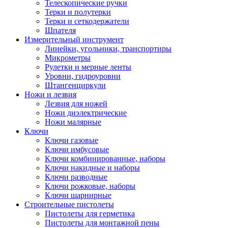
Телескопические ручки
Терки и полутерки
Терки и сеткодержатели
Шпателя
Измерительный инструмент
Линейки, угольники, транспортиры
Микрометры
Рулетки и мерные ленты
Уровни, гидроуровни
Штангенциркули
Ножи и лезвия
Лезвия для ножей
Ножи диэлектрические
Ножи малярные
Ключи
Ключи газовые
Ключи имбусовые
Ключи комбинированные, наборы
Ключи накидные и наборы
Ключи разводные
Ключи рожковые, наборы
Ключи шарнирные
Строительные пистолеты
Пистолеты для герметика
Пистолеты для монтажной пены