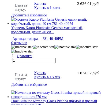
Купить
2 626.01
руб.
Цена за
Купить в 1 клик
штуку:
Добавить в избранное
Уровень Kapro Plumbsite Genesis магнитный,
коробчатый, длина 40 см...
Артикул товара
781-40-40PM
0 отзывов
Сравнить
Купить
1 834.52
руб.
Цена за
Купить в 1 клик
штуку:
Добавить в избранное
Ножницы по металлу Gross Piranha прямой и правый