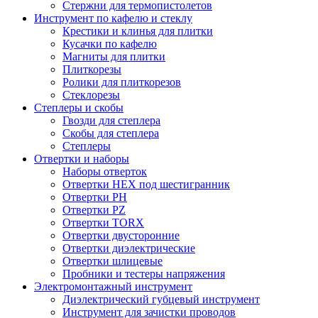
Стержни для термопистолетов
Инструмент по кафелю и стеклу
Крестики и клинья для плитки
Кусачки по кафелю
Магниты для плитки
Плиткорезы
Ролики для плиткорезов
Стеклорезы
Степлеры и скобы
Гвозди для степлера
Скобы для степлера
Степлеры
Отвертки и наборы
Наборы отверток
Отвертки HEX под шестигранник
Отвертки PH
Отвертки PZ
Отвертки TORX
Отвертки двусторонние
Отвертки диэлектрические
Отвертки шлицевые
Пробники и тестеры напряжения
Электромонтажный инструмент
Диэлектрический губцевый инструмент
Инструмент для зачистки проводов