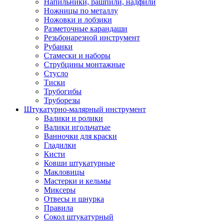
Напильники, рашпили, надфили
Ножницы по металлу
Ножовки и лобзики
Разметочные карандаши
Резьбонарезной инструмент
Рубанки
Стамески и наборы
Струбцины монтажные
Стусло
Тиски
Трубогибы
Труборезы
Штукатурно-малярный инструмент
Валики и ролики
Валики игольчатые
Ванночки для краски
Гладилки
Кисти
Ковши штукатурные
Макловицы
Мастерки и кельмы
Миксеры
Отвесы и шнурка
Правила
Сокол штукатурный