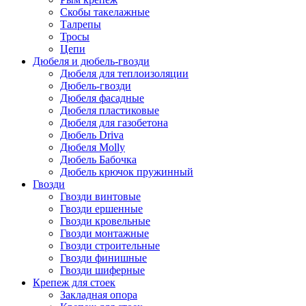
Скобы такелажные
Талрепы
Тросы
Цепи
Дюбеля и дюбель-гвозди
Дюбеля для теплоизоляции
Дюбель-гвозди
Дюбеля фасадные
Дюбеля пластиковые
Дюбеля для газобетона
Дюбель Driva
Дюбеля Molly
Дюбель Бабочка
Дюбель крючок пружинный
Гвозди
Гвозди винтовые
Гвозди ершенные
Гвозди кровельные
Гвозди монтажные
Гвозди строительные
Гвозди финишные
Гвозди шиферные
Крепеж для стоек
Закладная опора