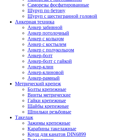
Саморезы фосфатированные
Шуруп по бетону
Шуруп с шестигранной головой
Анкерная техника
Анкер забивной
Анкер потолочный
Анкер с кольцом
Анкер с костылем
Анкер с полукольцом
Анкер-болт
Анкер-болт с гайкой
Анкер-клин
Анкер-клиновой
Анкер-рамный
Метрический крепеж
Болты крепежные
Винты метрические
Гайки крепежные
Шайбы крепежные
Шпильки резьбовые
Такелаж
Зажимы крепежные
Карабины такелажные
Коуш для канатов DIN6899
Рым крепеж