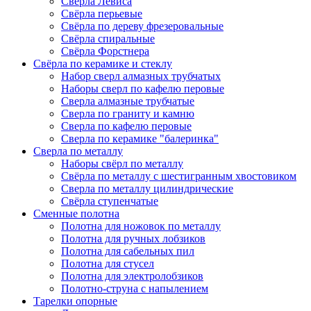
Сверла Левиса
Свёрла перьевые
Свёрла по дереву фрезеровальные
Свёрла спиральные
Свёрла Форстнера
Свёрла по керамике и стеклу
Набор сверл алмазных трубчатых
Наборы сверл по кафелю перовые
Сверла алмазные трубчатые
Сверла по граниту и камню
Сверла по кафелю перовые
Сверла по керамике "балеринка"
Сверла по металлу
Наборы свёрл по металлу
Свёрла по металлу с шестигранным хвостовиком
Сверла по металлу цилиндрические
Свёрла ступенчатые
Сменные полотна
Полотна для ножовок по металлу
Полотна для ручных лобзиков
Полотна для сабельных пил
Полотна для стусел
Полотна для электролобзиков
Полотно-струна с напылением
Тарелки опорные