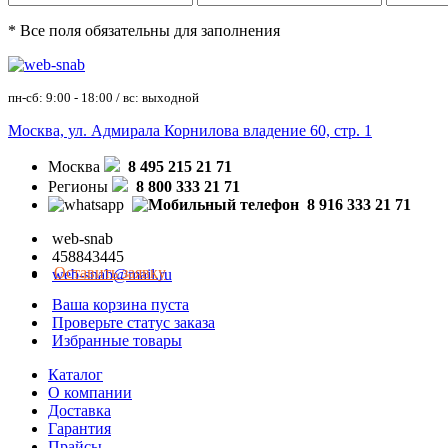
* Все поля обязательны для заполнения
пн-сб: 9:00 - 18:00 / вс: выходной
Москва, ул. Адмирала Корнилова владение 60, стр. 1
Москва
8 495 215 21 71
Регионы
8 800 333 21 71
8 916 333 21 71
web-snab
458843445
Оставить заявку
web-snab@mail.ru
Ваша корзина пуста
Проверьте статус заказа
Избранные товары
Каталог
О компании
Доставка
Гарантия
Прайсы