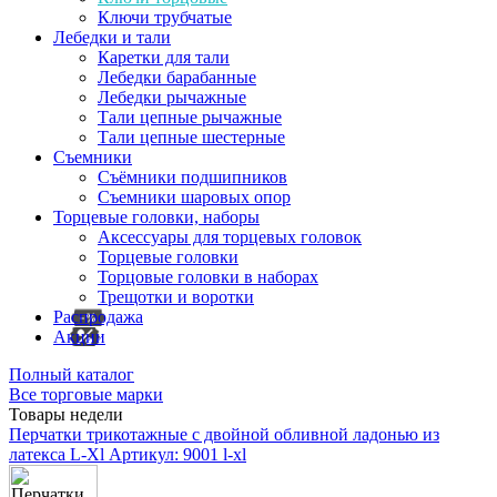
Ключи трубчатые
Лебедки и тали
Каретки для тали
Лебедки барабанные
Лебедки рычажные
Тали цепные рычажные
Тали цепные шестерные
Съемники
Съёмники подшипников
Съемники шаровых опор
Торцевые головки, наборы
Аксессуары для торцевых головок
Торцевые головки
Торцовые головки в наборах
Трещотки и воротки
Распродажа
Акции
Полный каталог
Все торговые марки
Товары недели
Перчатки трикотажные с двойной обливной ладонью из
латекса L-Xl
Артикул: 9001 l-xl